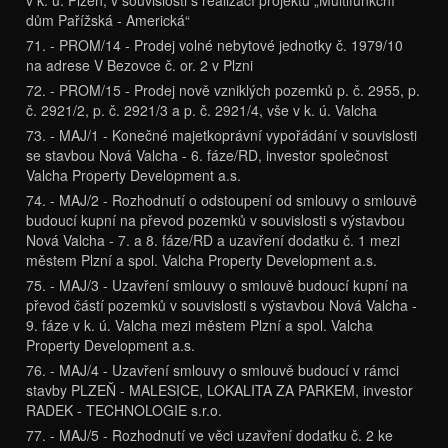
dům Pařížská - Americká“
71. - PROM/14 - Prodej volné nebytové jednotky č. 1979/10
na adrese V Bezovce č. or. 2 v Plzni
72. - PROM/15 - Prodej nově vzniklých pozemků p. č. 2955, p.
č. 2921/2, p. č. 2921/3 a p. č. 2921/4, vše v k. ú. Valcha
73. - MAJ/1 - Konečné majetkoprávní vypořádání v souvislosti
se stavbou Nová Valcha - 6. fáze/RD, investor společnost
Valcha Property Development a.s.
74. - MAJ/2 - Rozhodnutí o odstoupení od smlouvy o smlouvě
budoucí kupní na převod pozemků v souvislosti s výstavbou
Nová Valcha - 7. a 8. fáze/RD a uzavření dodatku č. 1 mezi
městem Plzní a spol. Valcha Property Development a.s.
75. - MAJ/3 - Uzavření smlouvy o smlouvě budoucí kupní na
převod částí pozemků v souvislosti s výstavbou Nová Valcha -
9. fáze v k. ú. Valcha mezi městem Plzní a spol. Valcha
Property Development a.s.
76. - MAJ/4 - Uzavření smlouvy o smlouvě budoucí v rámci
stavby PLZEŇ - MALESICE, LOKALITA ZA PARKEM, investor
RADEK - TECHNOLOGIE s.r.o.
77. - MAJ/5 - Rozhodnutí ve věci uzavření dodatku č. 2 ke