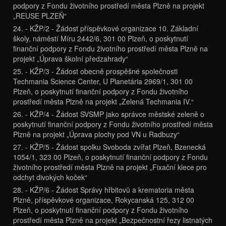
podpory z Fondu životního prostředí města Plzně na projekt
„REUSE PLZEŇ“
24. - KŽP/2 - Žádost příspěvkové organizace 10. Základní
školy, náměstí Míru 2442/6, 301 00 Plzeň, o poskytnutí
finanční podpory z Fondu životního prostředí města Plzně na
projekt „Úprava školní předzahrady“
25. - KŽP/3 - Žádost obecně prospěšné společnosti
Techmania Science Center, U Planetária 2969/1, 301 00
Plzeň, o poskytnutí finanční podpory z Fondu životního
prostředí města Plzně na projekt „Zelená Techmania IV.“
26. - KŽP/4 - Žádost SVSMP jako správce městské zeleně o
poskytnutí finanční podpory z Fondu životního prostředí města
Plzně na projekt „Úprava plochy pod VN u Radbuzy“
27. - KŽP/5 - Žádost spolku Svoboda zvířat Plzeň, Bzenecká
1054/1, 323 00 Plzeň, o poskytnutí finanční podpory z Fondu
životního prostředí města Plzně na projekt „Fixační klece pro
odchyt divokých koček“
28. - KŽP/6 - Žádost Správy hřbitovů a krematoria města
Plzně, příspěvkové organizace, Rokycanská 125, 312 00
Plzeň, o poskytnutí finanční podpory z Fondu životního
prostředí města Plzně na projekt „Bezpečnostní řezy listnatých