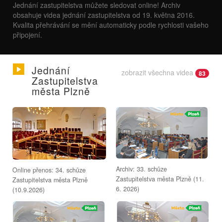
Jednání zastupitelstva můžete sledovat online! Archiv
obsahuje videa jednání zastupitelstva od 19. května 2016.
Kvalita přehrávání se mění automaticky podle rychlosti vašeho
připojení.
Jednání
zobrazit všechna videa
83
Zastupitelstva
města Plzně
Archiv: 33. schůze
Online přenos: 34. schůze
Zastupitelstva města Plzně (11.
Zastupitelstva města Plzně
6. 2026)
(10.9.2026)