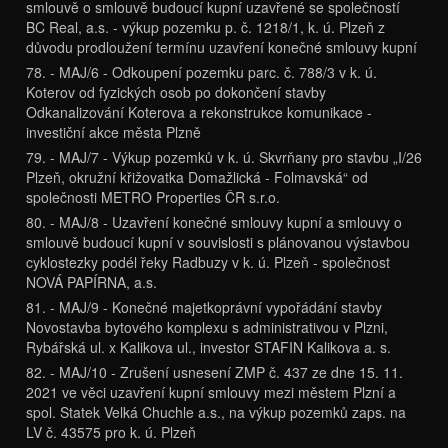
smlouvě o smlouvě budoucí kupní uzavřené se společností
BC Real, a.s. - výkup pozemku p. č. 1218/1, k. ú. Plzeň z
důvodu prodloužení termínu uzavření konečné smlouvy kupní
78. - MAJ/6 - Odkoupení pozemku parc. č. 788/3 v k. ú.
Koterov od fyzických osob po dokončení stavby
Odkanalizování Koterova a rekonstrukce komunikace -
investiční akce města Plzně
79. - MAJ/7 - Výkup pozemků v k. ú. Skvrňany pro stavbu „I/26
Plzeň, okružní křižovatka Domažlická - Folmavská“ od
společnosti METRO Properties ČR s.r.o.
80. - MAJ/8 - Uzavření konečné smlouvy kupní a smlouvy o
smlouvě budoucí kupní v souvislosti s plánovanou výstavbou
cyklostezky podél řeky Radbuzy v k. ú. Plzeň - společnost
NOVÁ PAPÍRNA, a.s.
81. - MAJ/9 - Konečné majetkoprávní vypořádání stavby
Novostavba bytového komplexu s administrativou v Plzni,
Rybářská ul. x Kalikova ul., investor STAFIN Kalikova a. s.
82. - MAJ/10 - Zrušení usnesení ZMP č. 437 ze dne 15. 11.
2021 ve věci uzavření kupní smlouvy mezi městem Plzní a
spol. Statek Velká Chuchle a.s., na výkup pozemků zaps. na
LV č. 43575 pro k. ú. Plzeň