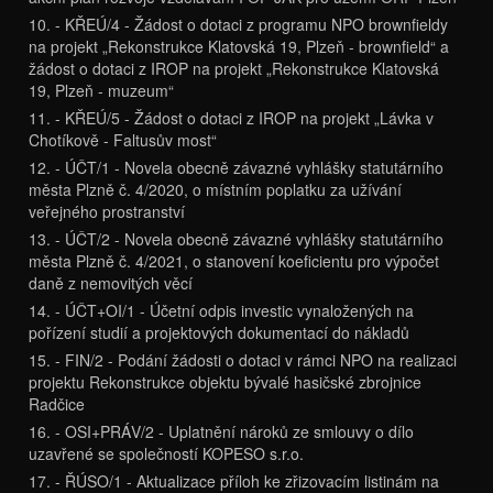
10. - KŘEÚ/4 - Žádost o dotaci z programu NPO brownfieldy
na projekt „Rekonstrukce Klatovská 19, Plzeň - brownfield“ a
žádost o dotaci z IROP na projekt „Rekonstrukce Klatovská
19, Plzeň - muzeum“
11. - KŘEÚ/5 - Žádost o dotaci z IROP na projekt „Lávka v
Chotíkově - Faltusův most“
12. - ÚČT/1 - Novela obecně závazné vyhlášky statutárního
města Plzně č. 4/2020, o místním poplatku za užívání
veřejného prostranství
13. - ÚČT/2 - Novela obecně závazné vyhlášky statutárního
města Plzně č. 4/2021, o stanovení koeficientu pro výpočet
daně z nemovitých věcí
14. - ÚČT+OI/1 - Účetní odpis investic vynaložených na
pořízení studií a projektových dokumentací do nákladů
15. - FIN/2 - Podání žádosti o dotaci v rámci NPO na realizaci
projektu Rekonstrukce objektu bývalé hasičské zbrojnice
Radčice
16. - OSI+PRÁV/2 - Uplatnění nároků ze smlouvy o dílo
uzavřené se společností KOPESO s.r.o.
17. - ŘÚSO/1 - Aktualizace příloh ke zřizovacím listinám na