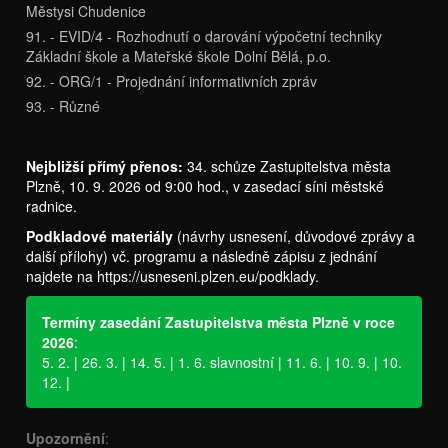
Městysi Chudenice
91. - EVID/4 - Rozhodnutí o darování výpočetní techniky
Základní škole a Mateřské škole Dolní Bělá, p.o.
92. - ORG/1 - Projednání informativních zpráv
93. - Různé
Nejbližší přímý přenos:
34. schůze Zastupitelstva města
Plzně, 10. 9. 2026 od 9:00 hod., v zasedací síni městské
radnice.
Podkladové materiály
(návrhy usnesení, důvodové zprávy a
další přílohy) vč. programu a následně zápisu z jednání
najdete na
https://usneseni.plzen.eu/podklady
.
Termíny zasedání Zastupitelstva města Plzně v roce
2026
:
5. 2. | 26. 3. | 14. 5. | 1. 6. slavnostní | 11. 6. | 10. 9. | 10.
12. |
Upozornění
: