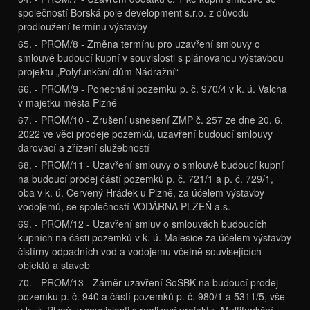
společností Borská pole development s.r.o. z důvodu
prodloužení termínu výstavby
65. - PROM/8 - Změna termínu pro uzavření smlouvy o
smlouvě budoucí kupní v souvislosti s plánovanou výstavbou
projektu „Polyfunkční dům Nádražní“
66. - PROM/9 - Ponechání pozemku p. č. 970/4 v k. ú. Valcha
v majetku města Plzně
67. - PROM/10 - Zrušení usnesení ZMP č. 257 ze dne 20. 6.
2022 ve věci prodeje pozemků, uzavření budoucí smlouvy
darovací a zřízení služebností
68. - PROM/11 - Uzavření smlouvy o smlouvě budoucí kupní
na budoucí prodej částí pozemků p. č. 721/1 a p. č. 729/1,
oba v k. ú. Červený Hrádek u Plzně, za účelem výstavby
vodojemů, se společností VODÁRNA PLZEŇ a.s.
69. - PROM/12 - Uzavření smluv o smlouvách budoucích
kupních na části pozemků v k. ú. Malesice za účelem výstavby
čistírny odpadních vod a vodojemu včetně souvisejících
objektů a staveb
70. - PROM/13 - Záměr uzavření SoSBK na budoucí prodej
pozemku p. č. 940 a částí pozemků p. č. 980/1 a 5311/5, vše
v k. ú. Plzeň, v souvislosti s realizací projektu „Multifunkční