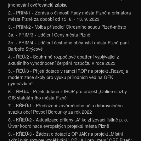
jmenování ověřovatelů zápisu
2. - PRIM/1 - Zpráva o činnosti Rady města Plzně a primátora
města Plzně za období od 15. 6. - 13. 9. 2023
3. - PRIM/2 - Volba přísedící Okresního soudu Plzeň-město
3a. - PRIM/3 - Udělení Ceny města Plzně
3b. - PRIM/4 - Udělení čestného občanství města Plzně paní
Barboře Strýcové
4. - ŘEÚ/2 - Souhrnné rozpočtové opatření vyplývající z
aktuálního vyhodnocení čerpání rozpočtu v roce 2023
5. - ŘEÚ/3 - Přijetí dotace v rámci IROP na projekt „Rozvoj a
modernizace školy pro výuku přírodních věd na GFK -
gymnázium“
6. - ŘEÚ/4 - Přijetí dotace z IROP pro projekt „Online služby
GIS statutárního města Plzně“
7. - KŘEÚ/1 - Předložení závěrečného účtu dobrovolného
svazku obcí Povodí Berounky za rok 2022
8. - KŘEÚ/2 - Aktualizace přílohy „A“ ke zřizovací listině p. o.
Útvar koordinace evropských projektů města Plzně
9. - KŘEÚ/3 - Žádost o dotaci z OP JAK na projekt „Místní
akční plán rozvoje vzdělávání I OP JAK pro území ORP Plzeň“