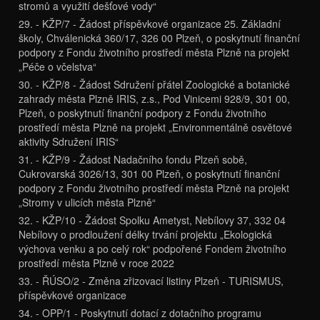
stromů a využití dešťové vody“
29. - KŽP/7 - Žádost příspěvkové organizace 25. Základní
školy, Chválenická 360/17, 326 00 Plzeň, o poskytnutí finanční
podpory z Fondu životního prostředí města Plzně na projekt
„Péče o včelstva“
30. - KŽP/8 - Žádost Sdružení přátel Zoologické a botanické
zahrady města Plzně IRIS, z.s., Pod Vinicemi 928/9, 301 00,
Plzeň, o poskytnutí finanční podpory z Fondu životního
prostředí města Plzně na projekt „Environmentálně osvětové
aktivity Sdružení IRIS“
31. - KŽP/9 - Žádost Nadačního fondu Plzeň sobě,
Cukrovarská 3026/13, 301 00 Plzeň, o poskytnutí finanční
podpory z Fondu životního prostředí města Plzně na projekt
„Stromy v ulicích města Plzně“
32. - KŽP/10 - Žádost Spolku Ametyst, Nebílovy 37, 332 04
Nebílovy o prodloužení délky trvání projektu „Ekologická
výchova venku a po celý rok“ podpořené Fondem životního
prostředí města Plzně v roce 2022
33. - ŘÚSO/2 - Změna zřizovací listiny Plzeň - TURISMUS,
příspěvkové organizace
34. - OPP/1 - Poskytnutí dotací z dotačního programu