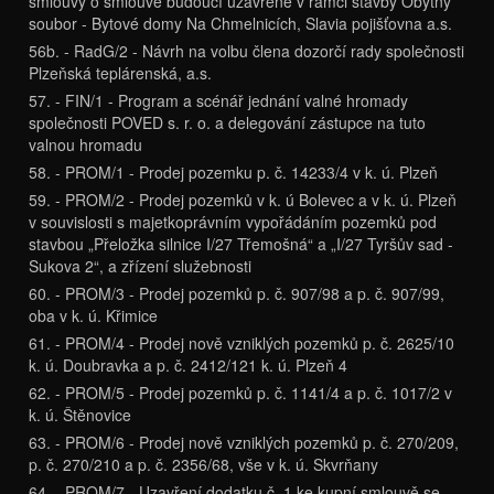
smlouvy o smlouvě budoucí uzavřené v rámci stavby Obytný
soubor - Bytové domy Na Chmelnicích, Slavia pojišťovna a.s.
56b. - RadG/2 - Návrh na volbu člena dozorčí rady společnosti
Plzeňská teplárenská, a.s.
57. - FIN/1 - Program a scénář jednání valné hromady
společnosti POVED s. r. o. a delegování zástupce na tuto
valnou hromadu
58. - PROM/1 - Prodej pozemku p. č. 14233/4 v k. ú. Plzeň
59. - PROM/2 - Prodej pozemků v k. ú Bolevec a v k. ú. Plzeň
v souvislosti s majetkoprávním vypořádáním pozemků pod
stavbou „Přeložka silnice I/27 Třemošná“ a „I/27 Tyršův sad -
Sukova 2“, a zřízení služebnosti
60. - PROM/3 - Prodej pozemků p. č. 907/98 a p. č. 907/99,
oba v k. ú. Křimice
61. - PROM/4 - Prodej nově vzniklých pozemků p. č. 2625/10
k. ú. Doubravka a p. č. 2412/121 k. ú. Plzeň 4
62. - PROM/5 - Prodej pozemků p. č. 1141/4 a p. č. 1017/2 v
k. ú. Štěnovice
63. - PROM/6 - Prodej nově vzniklých pozemků p. č. 270/209,
p. č. 270/210 a p. č. 2356/68, vše v k. ú. Skvrňany
64. - PROM/7 - Uzavření dodatku č. 1 ke kupní smlouvě se