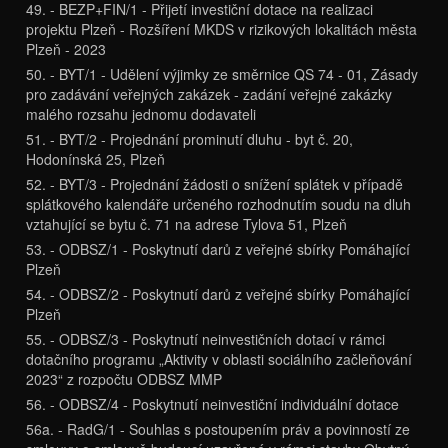
49. - BEZP+FIN/1 - Přijetí investiční dotace na realizaci
projektu Plzeň - Rozšíření MKDS v rizikových lokalitách města
Plzeň - 2023
50. - BYT/1 - Udělení výjimky ze směrnice QS 74 - 01, Zásady
pro zadávání veřejných zakázek - zadání veřejné zakázky
malého rozsahu jednomu dodavateli
51. - BYT/2 - Projednání prominutí dluhu - byt č. 20,
Hodonínská 25, Plzeň
52. - BYT/3 - Projednání žádosti o snížení splátek v případě
splátkového kalendáře určeného rozhodnutím soudu na dluh
vztahující se bytu č. 71 na adrese Tylova 51, Plzeň
53. - ODBSZ/1 - Poskytnutí darů z veřejné sbírky Pomáhající
Plzeň
54. - ODBSZ/2 - Poskytnutí darů z veřejné sbírky Pomáhající
Plzeň
55. - ODBSZ/3 - Poskytnutí neinvestičních dotací v rámci
dotačního programu „Aktivity v oblasti sociálního začleňování
2023“ z rozpočtu ODBSZ MMP
56. - ODBSZ/4 - Poskytnutí neinvestiční individuální dotace
56a. - RadG/1 - Souhlas s postoupením práv a povinností ze