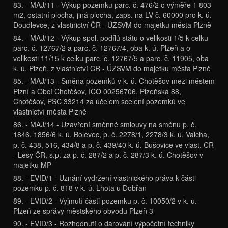
83. - MAJ/11 - Výkup pozemku parc. č. 476/2 o výměře 1 803
m2, ostatní plocha, jiná plocha, zaps. na LV č. 60000 pro k. ú.
Doudlevce, z vlastnictví ČR - ÚZSVM do majetku města Plzně
84. - MAJ/12 - Výkup spol. podílů státu o velikosti 1/5 k celku
parc. č. 12767/2 a parc. č. 12767/4, oba k. ú. Plzeň a o
velikosti 11/15 k celku parc. č. 12767/5 a parc. č. 11905, oba
k. ú. Plzeň, z vlastnictví ČR - ÚZSVM do majetku města Plzně
85. - MAJ/13 - Směna pozemků v k. ú. Chotěšov mezi městem
Plzní a Obcí Chotěšov, IČO 00256706, Plzeňská 88,
Chotěšov, PSČ 33214 za účelem scelení pozemků ve
vlastnictví města Plzně
86. - MAJ/14 - Uzavření směnné smlouvy na směnu p. č.
1846, 1856/6 k. ú. Bolevec, p. č. 2278/1, 2278/3 k. ú. Valcha,
p. č. 438, 516, 434/8 a p. č. 439/40 k. ú. Bušovice ve vlast. ČR
- Lesy ČR, s.p. za p. č. 287/2 a p. č. 287/3 k. ú. Chotěšov v
majetku MP
88. - EVID/1 - Uznání vydržení vlastnického práva k části
pozemku p. č. 818 v k. ú. Lhota u Dobřan
89. - EVID/2 - Vyjmutí části pozemku p. č. 10050/2 v k. ú.
Plzeň ze správy městského obvodu Plzeň 3
90. - EVID/3 - Rozhodnutí o darování výpočetní techniky