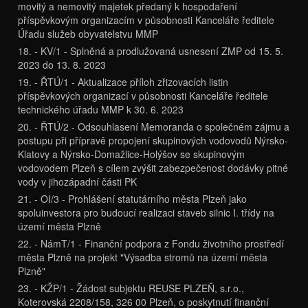
movitý a nemovitý majetek předaný k hospodaření
příspěvkovým organizacím v působnosti Kanceláře ředitele
Úřadu služeb obyvatelstvu MMP
18. - KV/1 - Splněná a prodlužovaná usnesení ZMP od 15. 5.
2023 do 13. 8. 2023
19. - ŘTÚ/1 - Aktualizace příloh zřizovacích listin
příspěvkových organizací v působnosti Kanceláře ředitele
technického úřadu MMP k 30. 6. 2023
20. - ŘTÚ/2 - Odsouhlasení Memoranda o společném zájmu a
postupu při přípravě propojení skupinových vodovodů Nýrsko-
Klatovy a Nýrsko-Domažlice-Holýšov se skupinovým
vodovodem Plzeň s cílem zvýšit zabezpečenost dodávky pitné
vody v jihozápadní části PK
21. - OI/3 - Prohlášení statutárního města Plzeň jako
spoluinvestora pro budoucí realizaci staveb silnic I. třídy na
území města Plzně
22. - NámT/1 - Finanční podpora z Fondu životního prostředí
města Plzně na projekt "Výsadba stromů na území města
Plzně"
23. - KŽP/1 - Žádost subjektu REUSE PLZEŇ, s.r.o.,
Koterovská 2208/158, 326 00 Plzeň, o poskytnutí finanční