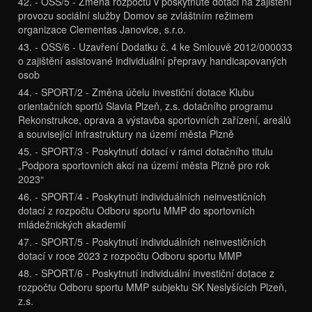
42. - OSS/5 - Změna rozpočtu v poskytnuté dotaci na zajištění
provozu sociální služby Domov se zvláštním režimem
organizace Clementas Janovice, s.r.o.
43. - OSS/6 - Uzavření Dodatku č. 4 ke Smlouvě 2012/000033
o zajištění asistované individuální přepravy handicapovaných
osob
44. - SPORT/2 - Změna účelu investiční dotace Klubu
orientačních sportů Slavia Plzeň, z.s. dotačního programu
Rekonstrukce, oprava a výstavba sportovních zařízení, areálů
a související infrastruktury na území města Plzně
45. - SPORT/3 - Poskytnutí dotací v rámci dotačního titulu
„Podpora sportovních akcí na území města Plzně pro rok
2023“
46. - SPORT/4 - Poskytnutí individuálních neinvestičních
dotací z rozpočtu Odboru sportu MMP do sportovních
mládežnických akademií
47. - SPORT/5 - Poskytnutí individuálních neinvestičních
dotací v roce 2023 z rozpočtu Odboru sportu MMP
48. - SPORT/6 - Poskytnutí individuální investiční dotace z
rozpočtu Odboru sportu MMP subjektu SK Neslyšících Plzeň,
z.s.