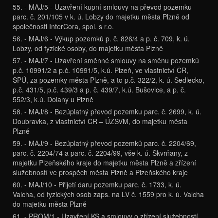
55. - MAJ/5 - Uzavření kupní smlouvy na převod pozemku
parc. č. 201/105 v k. ú. Lobzy do majetku města Plzně od
společnosti InterCora, spol. s r.o.
56. - MAJ/6 - Výkup pozemků p. č. 826/4 a p. č. 709, k. ú.
Lobzy, od fyzické osoby, do majetku města Plzně
57. - MAJ/7 - Uzavření směnné smlouvy na směnu pozemků
p.č. 10991/2 a p.č. 10991/5, k.ú. Plzeň, ve vlastnictví ČR,
SPÚ, za pozemky města Plzně, a to p.č. 322/2, k. ú. Sedlecko,
p.č. 431/5, p.č. 439/3 a p. č. 439/7, k.ú. Bušovice, a p. č.
552/3, k.ú. Dolany u Plzně
58. - MAJ/8 - Bezúplatný převod pozemku parc. č. 2699, k. ú.
Doubravka, z vlastnictví ČR – ÚZSVM, do majetku města
Plzně
59. - MAJ/9 - Bezúplatný převod pozemků parc. č. 2204/69,
parc. č. 2204/74 a parc. č. 2204/99, vše k. ú. Skvrňany, z
majetku Plzeňského kraje do majetku města Plzně a zřízení
služebností ve prospěch města Plzně a Plzeňského kraje
60. - MAJ/10 - Přijetí daru pozemku parc. č. 1733, k. ú.
Valcha, od fyzických osob zaps. na LV č. 1559 pro k. ú. Valcha
do majetku města Plzně
61. - PROM/1 - Uzavření KS a smlouvy o zřízení služebností