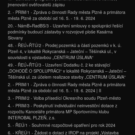
jmenování ověřovatelů zápisu
2. - PRIM/1 - Zpráva o činnosti Rady města Plzně a primátora
města Plzně za období od 16. 5. - 19. 6. 2024
20. - NámB+RadBS/3 - Uzavření smlouvy o spolupráci řešící
podmínky budoucí zástavby v rozvojové ploše Kasárna
Slovany
48. - ŘEÚ+ŘTÚ/2 - Prodej pozemků a částí pozemků v k. ú.
Plzeň 4, v lokalitě Rokycanská – Jateční – Těšínská ul., v
souvislosti s výstavbou „CENTRUM ÚSLAVA“
49. - ŘEÚ+ŘTÚ/3 - Uzavření Dodatku č. 2 ke stávající
„DOHODĚ O SPOLUPRÁCI“ v lokalitě Rokycanská – Jateční –
Těšínská ul. za účelem realizace stavby „CENTRUM ÚSLAVA“
2. - PRIM/1 - Zpráva o činnosti Rady města Plzně a primátora
města Plzně za období od 16. 5. - 19. 6. 2024 | II
3. - PRIM/2 - Volba přísedící Okresního soudu Plzeň-město
4. - PRIM/3 - Poskytnutí individuální neinvestiční dotace z
rozpočtu Kanceláře primátora MP Sportovnímu klubu
INTEROBAL PLZEŇ, z.s.
5. - ŘEÚ/1 - Souhrnné rozpočtové opatření pro rok 2024
6. - KŘEÚ/1 - Žádost o dotaci z IROP na projekt „Výstavba