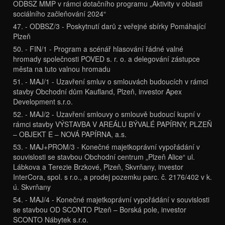
ODBSZ MMP v rámci dotačního programu „Aktivity v oblasti
sociálního začleňování 2024“
47. - ODBSZ/3 - Poskytnutí darů z veřejné sbírky Pomáhající
Plzeň
50. - FIN/1 - Program a scénář hlasování řádné valné
hromady společnosti POVED s. r. o. a delegování zástupce
města na tuto valnou hromadu
51. - MAJ/1 - Uzavření smluv o smlouvách budoucích v rámci
stavby Obchodní dům Kaufland, Plzeň, investor Apex
Development s.r.o.
52. - MAJ/2 - Uzavření smlouvy o smlouvě budoucí kupní v
rámci stavby VÝSTAVBA V AREÁLU BÝVALÉ PAPÍRNY, PLZEŇ
– OBJEKT E – NOVÁ PAPÍRNA, a.s.
53. - MAJ+PROM/3 - Konečné majetkoprávní vypořádání v
souvislosti se stavbou Obchodní centrum „Plzeň Alice“ ul.
Lábkova a Terezie Brzkové, Plzeň, Skvrňany, investor
InterCora, spol. s r.o., a prodej pozemku parc. č. 2176/402 v k.
ú. Skvrňany
54. - MAJ/4 - Konečné majetkoprávní vypořádání v souvislosti
se stavbou OD SCONTO Plzeň – Borská pole, investor
SCONTO Nábytek s.r.o.