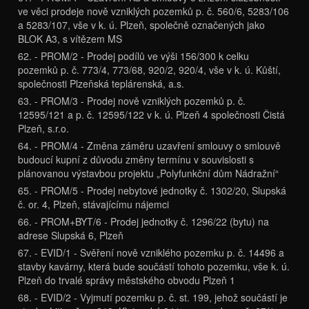
ve věci prodeje nově vzniklých pozemků p. č. 560/6, 5283/106
a 5283/107, vše v k. ú. Plzeň, společně označených jako
BLOK A3, s vítězem MS
62. - PROM/2 - Prodej podílů ve výši 156/300 k celku
pozemků p. č. 773/4, 773/68, 920/2, 920/4, vše v k. ú. Kůští,
společnosti Plzeňská teplárenská, a.s.
63. - PROM/3 - Prodej nově vzniklých pozemků p. č.
12595/121 a p. č. 12595/122 v k. ú. Plzeň 4 společnosti Čistá
Plzeň, s.r.o.
64. - PROM/4 - Změna záměru uzavření smlouvy o smlouvě
budoucí kupní z důvodu změny termínu v souvislosti s
plánovanou výstavbou projektu „Polyfunkční dům Nádražní“
65. - PROM/5 - Prodej nebytové jednotky č. 1302/20, Slupská
č. or. 4, Plzeň, stávajícímu nájemci
66. - PROM+BYT/6 - Prodej jednotky č. 1296/22 (bytu) na
adrese Slupská 6, Plzeň
67. - EVID/1 - Svěření nově vzniklého pozemku p. č. 14496 a
stavby kavárny, která bude součástí tohoto pozemku, vše k. ú.
Plzeň do trvalé správy městského obvodu Plzeň 1
68. - EVID/2 - Vyjmutí pozemku p. č. st. 199, jehož součástí je