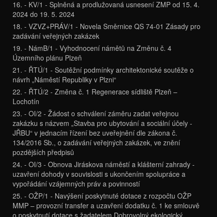
16. - KV/1 - Splněná a prodlužovaná usnesení ZMP od 15. 4.
2024 do 19. 5. 2024
18. - VZVZ+PRÁV/1 - Novela Směrnice QS 74-01 Zásady pro
zadávání veřejných zakázek
19. - NámB/1 - Vyhodnocení námětů na Změnu č. 4
Územního plánu Plzeň
21. - ŘTÚ/1 - Soutěžní podmínky architektonické soutěže o
návrh „Náměstí Republiky v Plzni“
22. - ŘTÚ/2 - Změna č. 1 Regenerace sídliště Plzeň –
Lochotín
23. - OI/2 - Žádost o schválení záměru zadat veřejnou
zakázku s názvem „Stavba pro ubytování a sociální účely -
JŘBU“ v jednacím řízení bez uveřejnění dle zákona č.
134/2016 Sb., o zadávání veřejných zakázek, ve znění
pozdějších předpisů
24. - OI/3 - Obnova Jiráskova náměstí a klášterní zahrady -
uzavření dohody v souvislosti s ukončením spolupráce a
vypořádání vzájemných práv a povinností
25. - OŽP/1 - Navýšení poskytnuté dotace z rozpočtu OŽP
MMP – provozní transfer a uzavření dodatku č. 1 ke smlouvě
o poskytnutí dotace s žadatelem Dobrovolný ekologický