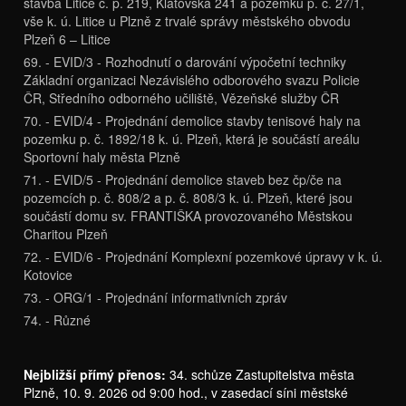
stavba Litice č. p. 219, Klatovská 241 a pozemku p. č. 27/1,
vše k. ú. Litice u Plzně z trvalé správy městského obvodu
Plzeň 6 – Litice
69. - EVID/3 - Rozhodnutí o darování výpočetní techniky
Základní organizaci Nezávislého odborového svazu Policie
ČR, Středního odborného učiliště, Vězeňské služby ČR
70. - EVID/4 - Projednání demolice stavby tenisové haly na
pozemku p. č. 1892/18 k. ú. Plzeň, která je součástí areálu
Sportovní haly města Plzně
71. - EVID/5 - Projednání demolice staveb bez čp/če na
pozemcích p. č. 808/2 a p. č. 808/3 k. ú. Plzeň, které jsou
součástí domu sv. FRANTIŠKA provozovaného Městskou
Charitou Plzeň
72. - EVID/6 - Projednání Komplexní pozemkové úpravy v k. ú.
Kotovice
73. - ORG/1 - Projednání informativních zpráv
74. - Různé
Nejbližší přímý přenos:
34. schůze Zastupitelstva města
Plzně, 10. 9. 2026 od 9:00 hod., v zasedací síni městské