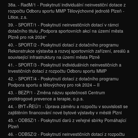
38a. - RadM/1 - Poskytnutí individuální neinvestiční dotace z
rozpočtu Odboru sportu MMP Tělovýchovné jednotě Plzeň -
Litice, z.s.
39. - SPORT/1 - Poskytnutí neinvestičních dotací v rámci
dotačního titulu „Podpora sportovních akcí na území města
Plzně pro rok 2024“
40. - SPORT/2 - Poskytnutí dotací z dotačního programu
Rekonstrukce výstavba a rozvoj sportovních zařízení, areálů a
související infrastruktury na území města Plzně
41. - SPORT/3 - Poskytnutí individuálních neinvestičních a
investičních dotací z rozpočtu Odboru sportu MMP
42. - SPORT/4 - Poskytnutí dotací z dotačního programu
Podpora sportu a tělovýchovy pro rok 2024 – II
43. - BEZP/1 - Změna názvu společnosti Centrum
protidrogové prevence a terapie, o.p.s.
44. - BYT+ŘEÚ/1 - Úprava záměru a rozpočtu v souvislosti se
zajištěním financování nové bytové výstavby v městě Plzni
45. - ODBSZ/1 - Poskytnutí darů z veřejné sbírky Pomáhající
Plzeň
46. - ODBSZ/2 - Poskytnutí neinvestičních dotací z rozpočtu