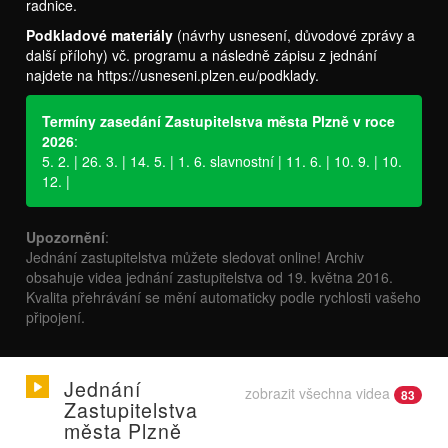
radnice.
Podkladové materiály
(návrhy usnesení, důvodové zprávy a
další přílohy) vč. programu a následně zápisu z jednání
najdete na
https://usneseni.plzen.eu/podklady
.
Termíny zasedání Zastupitelstva města Plzně v roce
2026
:
5. 2. | 26. 3. | 14. 5. | 1. 6. slavnostní | 11. 6. | 10. 9. | 10.
12. |
Upozornění
:
Jednání zastupitelstva můžete sledovat online! Archiv
obsahuje videa jednání zastupitelstva od 19. května 2016.
Kvalita přehrávání se mění automaticky podle rychlosti vašeho
připojení.
Jednání
zobrazit všechna videa
83
Zastupitelstva
města Plzně