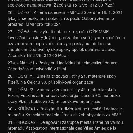
spolek-ochrana ptactva, Zábělská 1512/75, 312 00 Plzeň
26. - OŽP/2 - Změna usnesení RMP č. 25 ze dne 18. 1. 2024
týkající se poskytnutí dotací z rozpočtu Odboru životního
prostředí MMP pro rok 2024
27. - OŽP/3 - Poskytnutí dotace z rozpočtu OŽP MMP –
investiční transfery jiným organizacím a veřejným rozpočtům a
uzavření veřejnoprávní smlouvy o poskytnutí dotace se
žadatelem Dobrovolný ekologický spolek-ochrana ptactva,
Zábělská 1512/75, 312 00 Plzeň
27a. - Námk/1 - Poskytnutí individuální neinvestiční dotace
Západočeské univerzitě v Plzni
28. - OŠMT/1 - Změna zřizovací listiny 21. mateřské školy
Plzeň, Na Celchu 33, příspěvkové organizace
29. - OŠMT/2 - Změna zřizovací listiny 49. mateřské školy
Plzeň, Puškinova 5, příspěvkové organizace a 63. mateřské
školy Plzeň, Lábkova 30, příspěvkové organizace
30. - KŘÚSO/1 - Poskytnutí individuální neinvestiční dotace z
rozpočtu Kanceláře ředitele Úřadu služeb obyvatelstvu MMP
31. - KŘÚSO/2 - Delegování zástupce města Plzně na valnou
hromadu Association Internationale des Villes Amies de la