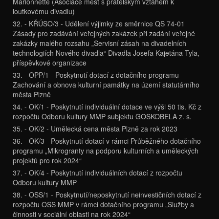
Marionnette (Asociace měst s přátelským vztahem k
loutkovému divadlu)
32. - KŘÚSO/3 - Udělení výjimky ze směrnice QS 74-01
Zásady pro zadávání veřejných zakázek při zadání veřejné
zakázky malého rozsahu „Servisní zásah na divadelních
technologiích Nového divadla“ Divadla Josefa Kajetána Tyla,
příspěvkové organizace
33. - OPP/1 - Poskytnutí dotací z dotačního programu
Zachování a obnova kulturní památky na území statutárního
města Plzně
34. - OK/1 - Poskytnutí individuální dotace ve výši 50 tis. Kč z
rozpočtu Odboru kultury MMP subjektu GOSKOBELA z. s.
35. - OK/2 - Umělecká cena města Plzně za rok 2023
36. - OK/3 - Poskytnutí dotací v rámci Průběžného dotačního
programu „Mikrogranty na podporu kulturních a uměleckých
projektů pro rok 2024“
37. - OK/4 - Poskytnutí individuálních dotací z rozpočtu
Odboru kultury MMP
38. - OSS/1 - Poskytnutí/neposkytnutí neinvestičních dotací z
rozpočtu OSS MMP v rámci dotačního programu „Služby a
činnosti v sociální oblasti na rok 2024“