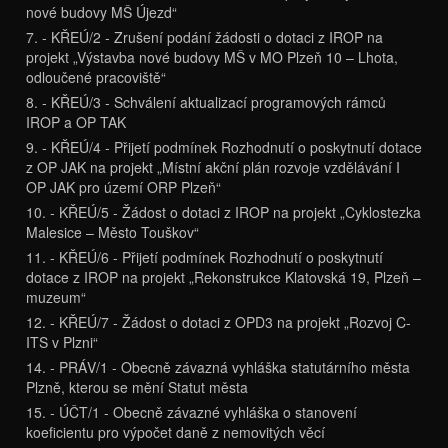
nové budovy MŠ Újezd“
7. - KŘEÚ/2 - Zrušení podání žádosti o dotaci z IROP na
projekt „Výstavba nové budovy MŠ v MO Plzeň 10 – Lhota,
odloučené pracoviště“
8. - KŘEÚ/3 - Schválení aktualizací programových rámců
IROP a OP TAK
9. - KŘEÚ/4 - Přijetí podmínek Rozhodnutí o poskytnutí dotace
z OP JAK na projekt „Místní akční plán rozvoje vzdělávání I
OP JAK pro území ORP Plzeň“
10. - KŘEÚ/5 - Žádost o dotaci z IROP na projekt „Cyklostezka
Malesice – Město Touškov“
11. - KŘEÚ/6 - Přijetí podmínek Rozhodnutí o poskytnutí
dotace z IROP na projekt „Rekonstrukce Klatovská 19, Plzeň –
muzeum“
12. - KŘEÚ/7 - Žádost o dotaci z OPD3 na projekt „Rozvoj C-
ITS v Plzni“
14. - PRÁV/1 - Obecně závazná vyhláška statutárního města
Plzně, kterou se mění Statut města
15. - ÚČT/1 - Obecně závazné vyhláška o stanovení
koeficientu pro výpočet daně z nemovitých věcí