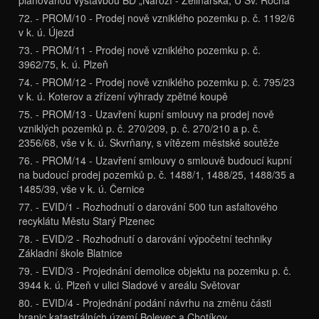
72. - PROM/10 - Prodej nově vzniklého pozemku p. č. 1192/6
v k. ú. Újezd
73. - PROM/11 - Prodej nově vzniklého pozemku p. č.
3962/75, k. ú. Plzeň
74. - PROM/12 - Prodej nově vzniklého pozemku p. č. 795/23
v k. ú. Koterov a zřízení výhrady zpětné koupě
75. - PROM/13 - Uzavření kupní smlouvy na prodej nově
vzniklých pozemků p. č. 270/209, p. č. 270/210 a p. č.
2356/68, vše v k. ú. Skvrňany, s vítězem městské soutěže
76. - PROM/14 - Uzavření smlouvy o smlouvě budoucí kupní
na budoucí prodej pozemků p. č. 1488/1, 1488/25, 1488/35 a
1485/39, vše v k. ú. Černice
77. - EVID/1 - Rozhodnutí o darování 500 tun asfaltového
recyklátu Městu Starý Plzenec
78. - EVID/2 - Rozhodnutí o darování výpočetní techniky
Základní škole Blatnice
79. - EVID/3 - Projednání demolice objektu na pozemku p. č.
3944 k. ú. Plzeň v ulici Sladové v areálu Světovar
80. - EVID/4 - Projednání podání návrhu na změnu části
hranic katastrálních území Bolevec a Chotíkov