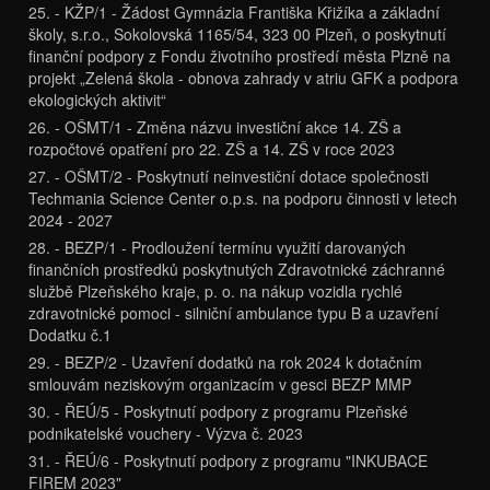
25. - KŽP/1 - Žádost Gymnázia Františka Křižíka a základní
školy, s.r.o., Sokolovská 1165/54, 323 00 Plzeň, o poskytnutí
finanční podpory z Fondu životního prostředí města Plzně na
projekt „Zelená škola - obnova zahrady v atriu GFK a podpora
ekologických aktivit“
26. - OŠMT/1 - Změna názvu investiční akce 14. ZŠ a
rozpočtové opatření pro 22. ZŠ a 14. ZŠ v roce 2023
27. - OŠMT/2 - Poskytnutí neinvestiční dotace společnosti
Techmania Science Center o.p.s. na podporu činnosti v letech
2024 - 2027
28. - BEZP/1 - Prodloužení termínu využití darovaných
finančních prostředků poskytnutých Zdravotnické záchranné
službě Plzeňského kraje, p. o. na nákup vozidla rychlé
zdravotnické pomoci - silniční ambulance typu B a uzavření
Dodatku č.1
29. - BEZP/2 - Uzavření dodatků na rok 2024 k dotačním
smlouvám neziskovým organizacím v gesci BEZP MMP
30. - ŘEÚ/5 - Poskytnutí podpory z programu Plzeňské
podnikatelské vouchery - Výzva č. 2023
31. - ŘEÚ/6 - Poskytnutí podpory z programu "INKUBACE
FIREM 2023"