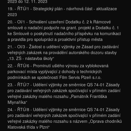
2023 do 12. 11. 2023
19. - ŘTÚ/1 - Strategický plán - návrhová část - aktualizace
2023
20. - OI/1 - Schválení uzavření Dodatku č. 2 k Rámcové
smlouvě o nadační podpoře na grant. projekt a Dodatku č. 1
ke Smlouvě o poskytnutí nadačního příspěvku na komunikaci
a pravidla pro spolupráci a proaktivní přístup města
21. - OI/3 - Žádost o udělení výjimky ze Zásad pro zadávání
veřejných zakázek na provádění autorského dozoru stavby
„13. ZŠ - nástavba školy“
22. - ŘTÚ/6 - Prominutí ušlého výnosu za vyblokovaná
parkovací místa vyplývající z dohody o technických
podmínkách se společností Film Servis Plzeň s.r.o.
23. - ŘTÚ/7 - Udělení výjimky ze směrnice QS 74-01 Zásady
pro zadávání veřejných zakázek spočívající v přímém zadání
veřejné zakázky malého rozsahu „Památník Františka
Mlynaříka“
24. - ŘTÚ/8 - Udělení výjimky ze směrnice QS 74-01 Zásady
pro zadávání veřejných zakázek spočívající v přímém zadání
veřejné zakázky malého rozsahu s názvem „Oprava chodníků
Klatovská třída v Plzni“