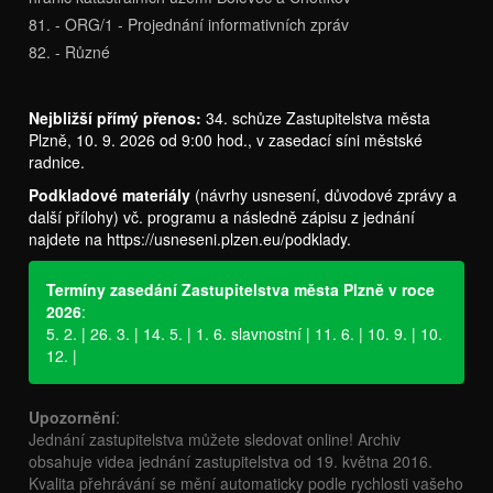
81. - ORG/1 - Projednání informativních zpráv
82. - Různé
Nejbližší přímý přenos:
34. schůze Zastupitelstva města
Plzně, 10. 9. 2026 od 9:00 hod., v zasedací síni městské
radnice.
Podkladové materiály
(návrhy usnesení, důvodové zprávy a
další přílohy) vč. programu a následně zápisu z jednání
najdete na
https://usneseni.plzen.eu/podklady
.
Termíny zasedání Zastupitelstva města Plzně v roce
2026
:
5. 2. | 26. 3. | 14. 5. | 1. 6. slavnostní | 11. 6. | 10. 9. | 10.
12. |
Upozornění
:
Jednání zastupitelstva můžete sledovat online! Archiv
obsahuje videa jednání zastupitelstva od 19. května 2016.
Kvalita přehrávání se mění automaticky podle rychlosti vašeho