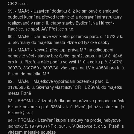
CR 2 s.r.o.
59. - MAJ/5 - Uzavření dodatku č. 2 ke smlouvě o smlouvě
budoucí kupní na převod technické a dopravní infrastruktury
realizované v rámci II. etapy stavby Bydlení „Na Hůrce“ -
Radčice, se spol. AW Přeštice s.r.o.
60. - MAJ/6 - Dar nově vzniklého pozemku parc. č. 157/2 v k.
ú. Skvrňany do majetku města Plzně od fyzické osoby
61. - MAJ/7 - Nevyuž. předkup. práva MP na odkoupení
nemovité věci - stavby bez čp/če, garáž, zaps. na LV č. 4248
pro k. ú. Plzeň, a dále podílu ve výši 1/10 k celku p.č. 3607/2,
3607/3, 3607/50 - 3607/60, vše zaps. na LV č. 40580 pro k. ú.
Plzeň, do majetku MP
62. - MAJ/8 - Majetkové vypořádání pozemku parc. č.
2176/595 k. ú. Skvrňany vlastnictví ČR - ÚZSVM, do majetku
města Plzně
63. - PROM/1 - Zřízení předkupního práva ve prospěch města
Plzně k pozemku p. č. 526/4 v k. ú. Plzeň, jehož vlastníkem je
Plzeňský kraj.
64. - PROM/2 - Uzavření kupní smlouvy na prodej nebytové
jednotky č. 1979/10 (NP č. 301. -, V Bezovce č. or. 2, Plzeň, s
vítězem městské soutěže