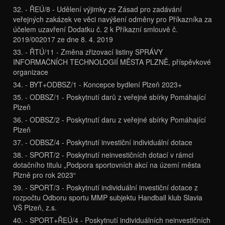
32. - ŘEÚ/8 - Udělení výjimky ze Zásad pro zadávání
veřejných zakázek ve věci navýšení odměny pro Příkazníka za
účelem uzavření Dodatku č. 2 k Příkazní smlouvě č.
2019/002017 ze dne 8. 4. 2019
33. - ŘTÚ/11 - Změna zřizovací listiny SPRÁVY
INFORMAČNÍCH TECHNOLOGIÍ MĚSTA PLZNĚ, příspěvkové
organizace
34. - BYT+ODBSZ/1 - Koncepce bydlení Plzeň 2023+
35. - ODBSZ/1 - Poskytnutí darů z veřejné sbírky Pomáhající
Plzeň
36. - ODBSZ/2 - Poskytnutí daru z veřejné sbírky Pomáhající
Plzeň
37. - ODBSZ/4 - Poskytnutí investiční individuální dotace
38. - SPORT/2 - Poskytnutí neinvestičních dotací v rámci
dotačního titulu „Podpora sportovních akcí na území města
Plzně pro rok 2023“
39. - SPORT/3 - Poskytnutí individuální investiční dotace z
rozpočtu Odboru sportu MMP subjektu Handball klub Slavia
VŠ Plzeň, z.s.
40. - SPORT+ŘEÚ/4 - Poskytnutí individuálních neinvestičních