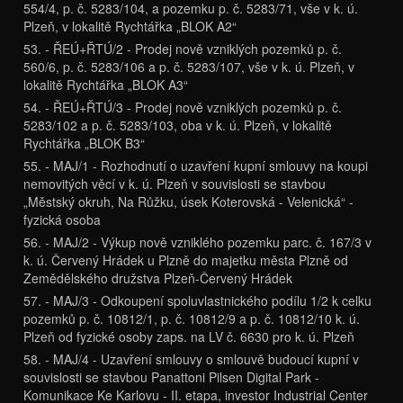
554/4, p. č. 5283/104, a pozemku p. č. 5283/71, vše v k. ú.
Plzeň, v lokalitě Rychtářka „BLOK A2“
53. - ŘEÚ+ŘTÚ/2 - Prodej nově vzniklých pozemků p. č.
560/6, p. č. 5283/106 a p. č. 5283/107, vše v k. ú. Plzeň, v
lokalitě Rychtářka „BLOK A3“
54. - ŘEÚ+ŘTÚ/3 - Prodej nově vzniklých pozemků p. č.
5283/102 a p. č. 5283/103, oba v k. ú. Plzeň, v lokalitě
Rychtářka „BLOK B3“
55. - MAJ/1 - Rozhodnutí o uzavření kupní smlouvy na koupi
nemovitých věcí v k. ú. Plzeň v souvislosti se stavbou
„Městský okruh, Na Růžku, úsek Koterovská - Velenická“ -
fyzická osoba
56. - MAJ/2 - Výkup nově vzniklého pozemku parc. č. 167/3 v
k. ú. Červený Hrádek u Plzně do majetku města Plzně od
Zemědělského družstva Plzeň-Červený Hrádek
57. - MAJ/3 - Odkoupení spoluvlastnického podílu 1/2 k celku
pozemků p. č. 10812/1, p. č. 10812/9 a p. č. 10812/10 k. ú.
Plzeň od fyzické osoby zaps. na LV č. 6630 pro k. ú. Plzeň
58. - MAJ/4 - Uzavření smlouvy o smlouvě budoucí kupní v
souvislosti se stavbou Panattoni Pilsen Digital Park -
Komunikace Ke Karlovu - II. etapa, investor Industrial Center