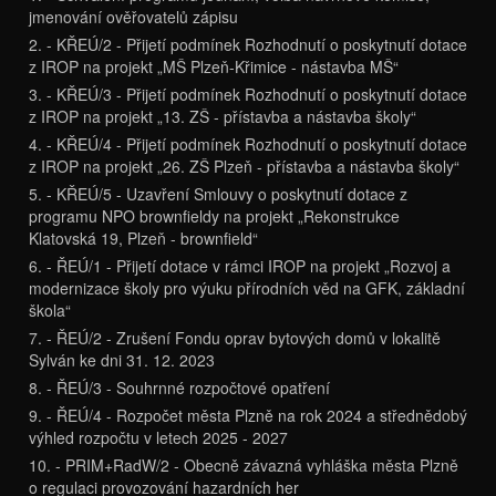
jmenování ověřovatelů zápisu
2. - KŘEÚ/2 - Přijetí podmínek Rozhodnutí o poskytnutí dotace
z IROP na projekt „MŠ Plzeň-Křimice - nástavba MŠ“
3. - KŘEÚ/3 - Přijetí podmínek Rozhodnutí o poskytnutí dotace
z IROP na projekt „13. ZŠ - přístavba a nástavba školy“
4. - KŘEÚ/4 - Přijetí podmínek Rozhodnutí o poskytnutí dotace
z IROP na projekt „26. ZŠ Plzeň - přístavba a nástavba školy“
5. - KŘEÚ/5 - Uzavření Smlouvy o poskytnutí dotace z
programu NPO brownfieldy na projekt „Rekonstrukce
Klatovská 19, Plzeň - brownfield“
6. - ŘEÚ/1 - Přijetí dotace v rámci IROP na projekt „Rozvoj a
modernizace školy pro výuku přírodních věd na GFK, základní
škola“
7. - ŘEÚ/2 - Zrušení Fondu oprav bytových domů v lokalitě
Sylván ke dni 31. 12. 2023
8. - ŘEÚ/3 - Souhrnné rozpočtové opatření
9. - ŘEÚ/4 - Rozpočet města Plzně na rok 2024 a střednědobý
výhled rozpočtu v letech 2025 - 2027
10. - PRIM+RadW/2 - Obecně závazná vyhláška města Plzně
o regulaci provozování hazardních her