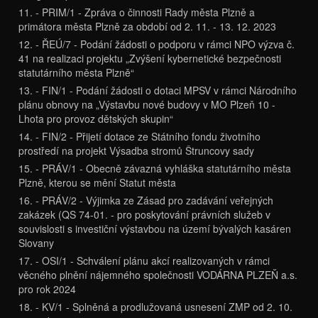
11. - PRIM/1 - Zpráva o činnosti Rady města Plzně a
primátora města Plzně za období od 2. 11. - 13. 12. 2023
12. - ŘEÚ/7 - Podání žádosti o podporu v rámci NPO výzva č.
41 na realizaci projektu „Zvýšení kybernetické bezpečnosti
statutárního města Plzně“
13. - FIN/1 - Podání žádosti o dotaci MPSV v rámci Národního
plánu obnovy na „Výstavbu nové budovy v MO Plzeň 10 -
Lhota pro provoz dětských skupin“
14. - FIN/2 - Přijetí dotace ze Státního fondu životního
prostředí na projekt Výsadba stromů Štruncovy sady
15. - PRÁV/1 - Obecně závazná vyhláška statutárního města
Plzně, kterou se mění Statut města
16. - PRÁV/2 - Výjimka ze Zásad pro zadávání veřejných
zakázek (QS 74-01. - pro poskytování právních služeb v
souvislosti s investiční výstavbou na území bývalých kasáren
Slovany
17. - OSI/1 - Schválení plánu akcí realizovaných v rámci
věcného plnění nájemného společnosti VODÁRNA PLZEŇ a.s.
pro rok 2024
18. - KV/1 - Splněná a prodlužovaná usnesení ZMP od 2. 10.