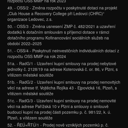
rozpočtu OSS MMP na rok 2023
49. - OSS/2 - Změna rozpočtu v poskytnuté dotaci na projekt
„Club House a Recovery College při Ledovci (CHRC)“
organizace Ledovec, z.s.
50. - OSS/3 - Změna usnesení ZMP č. 482/2021 a uzavření
dodatků k dotačním smlouvám s příjemci dotace v rámci
dotačního programu Kofinancování sociálních služeb na
období 2022–2025
51. - OSS/4 - Poskytnutí neinvestičních individuálních dotací z
rozpočtu OSS MMP na rok 2024
51a. - RadG/1 - Uzavření kupní smlouvy na prodej nebytové
jednotky č. 2128/19 na adrese Koterovská č. or. 86, v Plzni, s
vítězem městské soutěže
51b. - RadG/2 - Uzavření kupní smlouvy na prodej nemovitých
věcí na adrese tř. Vojtěcha Rojíka 43 - Ejpovická 16, Plzeň, s
vítězem městské soutěže
51c. - RadG/3 - Uzavření kupní smlouvy na prodej nemovité
věci na adrese Pařížská 10 v Plzni a smlouvy o smlouvě
budoucí kupní na prodej části pozemku p. č. 981/22, k. ú.
Plzeň, s vítězem soutěže
52. - ŘEÚ+ŘTÚ/1 - Prodej nově vzniklých pozemků p. č.