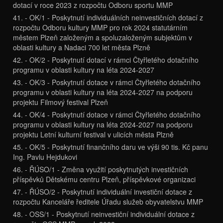
dotací v roce 2023 z rozpočtu Odboru sportu MMP
41. - OK/1 - Poskytnutí individuálních neinvestičních dotací z
rozpočtu Odboru kultury MMP pro rok 2024 statutárním
městem Plzeň založeným a spoluzaloženým subjektům v
oblasti kultury a Nadaci 700 let města Plzně
42. - OK/2 - Poskytnutí dotací v rámci Čtyřletého dotačního
programu v oblasti kultury na léta 2024-2027
43. - OK/3 - Poskytnutí dotace v rámci Čtyřletého dotačního
programu v oblasti kultury na léta 2024-2027 na podporu
projektu Filmový festival Plzeň
44. - OK/4 - Poskytnutí dotace v rámci Čtyřletého dotačního
programu v oblasti kultury na léta 2024-2027 na podporu
projektu Letní kulturní festival v ulicích města Plzně
45. - OK/5 - Poskytnutí finančního daru ve výši 90 tis. Kč panu
Ing. Pavlu Hejdukovi
46. - ŘÚSO/1 - Změna využití poskytnutých investičních
příspěvků Dětskému centru Plzeň, příspěvkové organizaci
47. - ŘÚSO/2 - Poskytnutí individuální investiční dotace z
rozpočtu Kanceláře ředitele Úřadu služeb obyvatelstvu MMP
48. - OSS/1 - Poskytnutí neinvestiční individuální dotace z