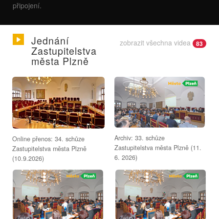
připojení.
Jednání
zobrazit všechna videa
83
Zastupitelstva
města Plzně
Archiv: 33. schůze
Online přenos: 34. schůze
Zastupitelstva města Plzně (11.
Zastupitelstva města Plzně
6. 2026)
(10.9.2026)