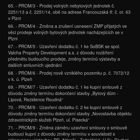
65. - PROM/3 - Prodej volných nebytových jednotek č.
2251/13 a č. 2251/14, obě na adrese Francouzská tř. č. or. 63
v Plzni
66. - PROM/4 - Změna a zrušení usnesení ZMP přijatých ve
věci prodeje volných bytových jednotek nacházejících se v
Plzni
67. - PROM/5 - Uzavření dodatku č. 1 ke SoBSK se spol.
Valcha Property Development a.s. z důvodu rozšíření
předmětu budoucího prodeje, změny termínů výstavby a
dalších smluvních ujednání
68. - PROM/6 - Prodej nově vzniklého pozemku p. č. 7072/12
v k. ú. Plzeň
69. - PROM/7 - Uzavření dodatku č. 1 ke kupní smlouvě z
důvodu změny termínu dokončení stavby „Bytový dům -
Lipová, Rezidence Roudná“
70. - PROM/8 - Uzavření dodatku č. 2 ke kupní smlouvě z
důvodu změny termínu dokončení stavby „Novostavba objektu
zdravotnických služeb Plzeň, ul. Písecká“
71. - PROM/9 - Změna záměru uzavření smlouvy o smlouvě
budoucí kupní z důvodu změny termínu v souvislosti s
plánovanou výstavbou BD „Nároží - Zelinářská, U Sv. Rocha“