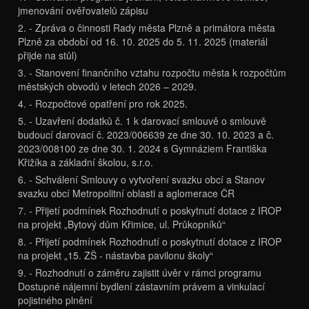
jmenování ověřovatelů zápisu
2. - Zpráva o činnosti Rady města Plzně a primátora města
Plzně za období od 16. 10. 2025 do 5. 11. 2025 (materiál
přijde na stůl)
3. - Stanovení finančního vztahu rozpočtu města k rozpočtům
městských obvodů v letech 2026 – 2029.
4. - Rozpočtové opatření pro rok 2025.
5. - Uzavření dodatků č. 1 k darovací smlouvě o smlouvě
budoucí darovací č. 2023/006639 ze dne 30. 10. 2023 a č.
2023/008100 ze dne 30. 1. 2024 s Gymnáziem Františka
Křižíka a základní školou, s.r.o.
6. - Schválení Smlouvy o vytvoření svazku obcí a Stanov
svazku obcí Metropolitní oblasti a aglomerace ČR
7. - Přijetí podmínek Rozhodnutí o poskytnutí dotace z IROP
na projekt „Bytový dům Křimice, ul. Průkopníků“
8. - Přijetí podmínek Rozhodnutí o poskytnutí dotace z IROP
na projekt „15. ZŠ - nástavba pavilonu školy“
9. - Rozhodnutí o záměru zajistit úvěr v rámci programu
Dostupné nájemní bydlení zástavním právem a vinkulací
pojistného plnění