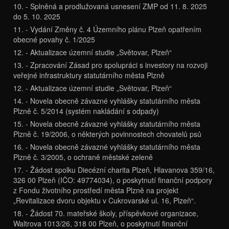
10. - Splněná a prodlužovaná usnesení ZMP od 11. 8. 2025
do 5. 10. 2025
11. - Vydání Změny č. 4 Územního plánu Plzeň opatřením
obecné povahy č. 1/2025
12. - Aktualizace územní studie „Světovar, Plzeň“
13. - Zpracování Zásad pro spolupráci s investory na rozvoji
veřejné infrastruktury statutárního města Plzně
12. - Aktualizace územní studie „Světovar, Plzeň“
14. - Novela obecně závazné vyhlášky statutárního města
Plzně č. 5/2014 (systém nakládání s odpady)
15. - Novela obecně závazné vyhlášky statutárního města
Plzně č. 19/2006, o některých povinnostech chovatelů psů
16. - Novela obecně závazné vyhlášky statutárního města
Plzně č. 3/2005, o ochraně městské zeleně
17. - Žádost spolku Diecézní charita Plzeň, Hlavanova 359/16,
326 00 Plzeň (IČO: 49774034), o poskytnutí finanční podpory
z Fondu životního prostředí města Plzně na projekt
„Revitalizace dvoru objektu v Cukrovarské ul. 16, Plzeň“.
18. - Žádost 70. mateřské školy, příspěvkové organizace,
Waltrova 1013/26, 318 00 Plzeň, o poskytnutí finanční