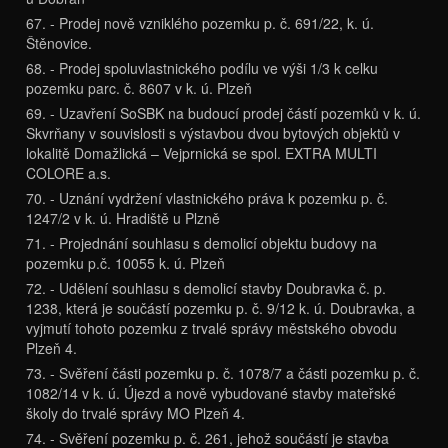
67. - Prodej nově vzniklého pozemku p. č. 691/22, k. ú.
Štěnovice.
68. - Prodej spoluvlastnického podílu ve výši 1/3 k celku
pozemku parc. č. 8607 v k. ú. Plzeň
69. - Uzavření SoSBK na budoucí prodej částí pozemků v k. ú.
Skvrňany v souvislosti s výstavbou dvou bytových objektů v
lokalitě Domažlická – Vejprnická se spol. EXTRA MULTI
COLORE a.s.
70. - Uznání vydržení vlastnického práva k pozemku p. č.
1247/2 v k. ú. Hradiště u Plzně
71. - Projednání souhlasu s demolicí objektu budovy na
pozemku p.č. 10055 k. ú. Plzeň
72. - Udělení souhlasu s demolicí stavby Doubravka č. p.
1238, která je součástí pozemku p. č. 9/12 k. ú. Doubravka, a
vyjmutí tohoto pozemku z trvalé správy městského obvodu
Plzeň 4.
73. - Svěření části pozemku p. č. 1078/7 a části pozemku p. č.
1082/14 v k. ú. Újezd a nově vybudované stavby mateřské
školy do trvalé správy MO Plzeň 4.
74. - Svěření pozemku p. č. 261, jehož součástí je stavba