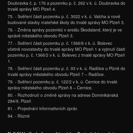
Doubravka č. p. 176 a pozemku p. č. 262 v k. ú. Doubravka do
trvalé správy MO Plzeň 4.
75. - Svěření části pozemku p. č. 3022 v k. ú. Valcha a nově
budované stavby mateřské školy do trvalé správy MO Plzeň 3.
76. - Změna správy pozemků v areálu Škodaland, který je ve
správě městského obvodu Plzeň 3.
77. - Svěření části pozemku p. č. 1366/6 v k. ú. Bolevec
včetně novostavby do trvalé správy MO Plzeň 1 a vyjmutí části
pozemku p. č. 1366/2 v k. ú. Bolevec z trvalé správy MO Plzeň
1.
78. - Svěření části pozemku p. č. 93 v k. ú. Radčice u Plzně do
trvalé správy městského obvodu Plzeň 7 – Radčice.
79. - Svěření pozemku p. č. 122/2 v k. ú. Černice do trvalé
správy městského obvodu Plzeň 8 – Černice.
80. - Rozhodnutí o změně správy na adrese Dominikánská
284/9, Plzeň
81. - Projednání informativních zpráv
94. - Různé