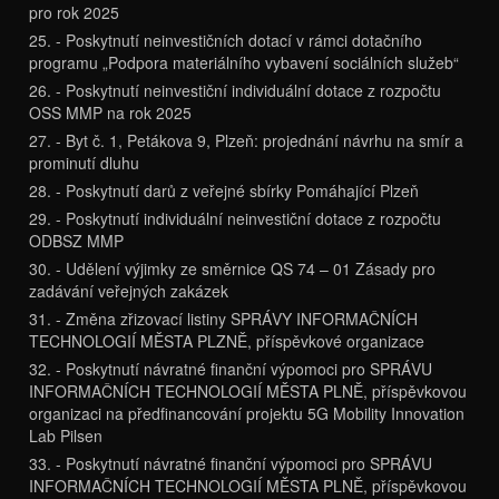
pro rok 2025
25. - Poskytnutí neinvestičních dotací v rámci dotačního
programu „Podpora materiálního vybavení sociálních služeb“
26. - Poskytnutí neinvestiční individuální dotace z rozpočtu
OSS MMP na rok 2025
27. - Byt č. 1, Petákova 9, Plzeň: projednání návrhu na smír a
prominutí dluhu
28. - Poskytnutí darů z veřejné sbírky Pomáhající Plzeň
29. - Poskytnutí individuální neinvestiční dotace z rozpočtu
ODBSZ MMP
30. - Udělení výjimky ze směrnice QS 74 – 01 Zásady pro
zadávání veřejných zakázek
31. - Změna zřizovací listiny SPRÁVY INFORMAČNÍCH
TECHNOLOGIÍ MĚSTA PLZNĚ, příspěvkové organizace
32. - Poskytnutí návratné finanční výpomoci pro SPRÁVU
INFORMAČNÍCH TECHNOLOGIÍ MĚSTA PLNĚ, příspěvkovou
organizaci na předfinancování projektu 5G Mobility Innovation
Lab Pilsen
33. - Poskytnutí návratné finanční výpomoci pro SPRÁVU
INFORMAČNÍCH TECHNOLOGIÍ MĚSTA PLNĚ, příspěvkovou