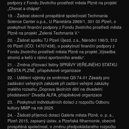
podpory z Fondu životního prostředí města Plzně na projekt
„Chovat a chápat“.
19. - Žádost obecně prospěšné společnosti Techmania
Science Center o.p.s., U Planetária 2969/1, 301 00 Plzeň, o
poskytnutí finanční podpory z Fondu životního prostředí města
Plzně na projekt „Zelená Techmania V.“
20. - Žádost spolku TJ Plzeň Újezd, z.s., Národní 196/3, 312
00 Plzeň (IČO: 14707438), o poskytnutí finanční podpory z
Fondu životního prostředí města Plzně na projekt „Výsadba
stromů a keřů v rámci sportovního areálu“.
21. - Změna zřizovací listiny SPRÁVY VEŘEJNÉHO STATKU
MĚSTA PLZNĚ, příspěvkové organizace
22. - Udělení výjimky ze směrnice QS 74-01 Zásady pro
zadávání veřejných zakázek při zadání veřejné zakázky
malého rozsahu „Doprava školních dětí na divadelní
představení“ Divadla ALFA, příspěvkové organizace
23. - Poskytnutí individuálních dotací z rozpočtu Odboru
kultury MMP na rok 2025
24. - Žádosti příjemců dotací Galerie města Plzně, o. p. s.,
Plzeň 2015, zapsaný ústav, a Plzeňská filharmonie, obecně
prospěšná společnost, o změnu předpokládaného rozpočtu