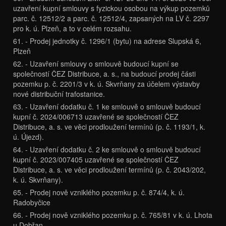
uzavření kupní smlouvy s fyzickou osobou na výkup pozemků
parc. č. 12512/2 a parc. č. 12512/4, zapsaných na LV č. 2297
pro k. ú. Plzeň, a to v celém rozsahu.
61. - Prodej jednotky č. 1296/1 (bytu) na adrese Slupská 6,
Plzeň
62. - Uzavření smlouvy o smlouvě budoucí kupní se
společností ČEZ Distribuce, a. s., na budoucí prodej části
pozemku p. č. 2201/3 v k. ú. Skvrňany za účelem výstavby
nové distribuční trafostanice.
63. - Uzavření dodatku č. 1 ke smlouvě o smlouvě budoucí
kupní č. 2024/006713 uzavřené se společností ČEZ
Distribuce, a. s. ve věci prodloužení termínů (p. č. 1193/1, k.
ú. Újezd).
64. - Uzavření dodatku č. 2 ke smlouvě o smlouvě budoucí
kupní č. 2023/007405 uzavřené se společností ČEZ
Distribuce, a. s. ve věci prodloužení termínů (p. č. 2043/202,
k. ú. Skvrňany).
65. - Prodej nově vzniklého pozemku p. č. 874/4, k. ú.
Radobyčice
66. - Prodej nově vzniklého pozemku p. č. 765/81 v k. ú. Lhota
u Dobřan