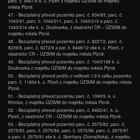
parc. č. 8461/6 k. ú. Plzeň z majetku ÚZSVM do majetku
města Plzně.
47. - Bezúplatný převod pozemků parc. č. 834/83, parc. č.
1043/91, parc. č. 1043/211, parc. č. 1043/213 a parc. č.
1043/214 vše k. ú. Doubravka, z vlastnictví ČR – ÚZSVM do
majetku města Plzně.
48. - Bezúplatný převod pozemků parc. č. 8227/2, parc. č.
8239/8, parc. č. 8272/9 a par. č. 8448/12 vše k. ú. Plzeň, z
vlastnictví ČR – ÚZSVM do majetku města Plzně.
49. - Bezúplatný převod pozemku parc. č. 1043/198 k. ú.
Doubravka z majetku ÚZSVM do majetku města Plzně.
50. - Bezúplatný převod podílu o velikosti 1/2 k celku pozemku
parc. č. 11864 k. ú. Plzeň z majetku ÚZSVM do majetku města
Plzně.
51. - Bezúplatný převod pozemku parc. č. 1090/9, k. ú.
Křimice, z majetku ÚZSVM do majetku města Plzně.
52. - Bezúplatný převod pozemku parc. č. 8462/41, k. ú.
Plzeň, z vlastnictví ČR – ÚZSVM do majetku města Plzně.
53. - Bezúplatný převod pozemků parc. č. 2575/82, parc. č.
2575/83, parc. č. 2575/84, parc. č. 2575/86, parc. č. 2575/87
a parc. č. 2575/91 vše k. ú. Skvrňany (Domažlická), z majetku