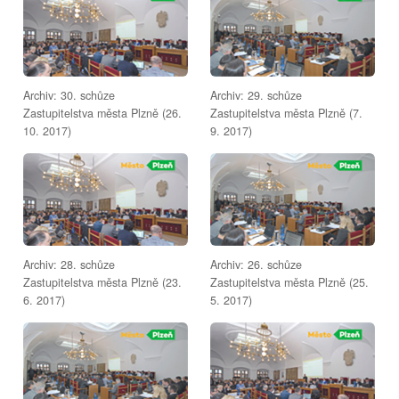
Archiv: 30. schůze
Archiv: 29. schůze
Zastupitelstva města Plzně (26.
Zastupitelstva města Plzně (7.
10. 2017)
9. 2017)
Archiv: 28. schůze
Archiv: 26. schůze
Zastupitelstva města Plzně (23.
Zastupitelstva města Plzně (25.
6. 2017)
5. 2017)