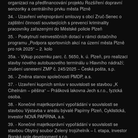
organizaci na předfinancování projektu Rozšíření dopravní
senzoriky a centrálního prvku města Plzně
34. - Uzavření veřejnoprávní smlouvy s obcí Zruč-Senec o
zajištění činností souvisejících s prevencí kriminality
pracovníky zařazenými do Městské policie Plzeň
35. - Poskytnutí neinvestičních dotací v rámci dotačního
programu „Podpora sportovních akcí na území města Plzně
pro rok 2025“ – 2. kolo
35a. - Výkup pozemku parc. č. 5650, k. ú. Plzeň, pro realizaci
stavby nového autobusového terminálu u Hlavního nádraží;
zrušení usnesení ZMP č. 245/2025 – Česká pošta, s.p.
36. - Změna stanov společnosti PMDP, a.s.
37. - Uzavření kupních smluv v souvislosti se stavbou „K
Cihelnám – pěšina“ – Prášková lakovna Jech s.r.o., fyzická
osoba.
38. - Konečné majetkoprávní vypořádání v souvislosti se
stavbou Výstavba v areálu bývalé Papírny Plzeň, Cyklistická,
investor NOVÁ PAPÍRNA, a.s.
39. - Konečné majetkoprávní vypořádání v souvislosti se
stavbou Obytný soubor Zelený trojúhelník – I. etapa, investor
Borská pole development s.r.o.