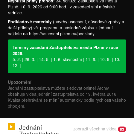
Nejbližší přímý přenos:
34. schůze Zastupitelstva města
Plzně, 10. 9. 2026 od 9:00 hod., v zasedací síni městské
radnice.
Podkladové materiály
(návrhy usnesení, důvodové zprávy a
další přílohy) vč. programu a následně zápisu z jednání
najdete na
https://usneseni.plzen.eu/podklady
.
Termíny zasedání Zastupitelstva města Plzně v roce
2026
:
5. 2. | 26. 3. | 14. 5. | 1. 6. slavnostní | 11. 6. | 10. 9. | 10.
12. |
Upozornění
:
Jednání zastupitelstva můžete sledovat online! Archiv
obsahuje videa jednání zastupitelstva od 19. května 2016.
Kvalita přehrávání se mění automaticky podle rychlosti vašeho
připojení.
Jednání
zobrazit všechna videa
83
Zastupitelstva