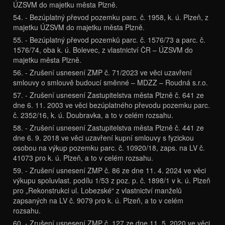
ÚZSVM do majetku města Plzně.
54. - Bezúplatný převod pozemku parc. č. 1958, k. ú. Plzeň, z
majetku ÚZSVM do majetku města Plzně.
55. - Bezúplatný převod pozemků parc. č. 1576/73 a parc. č.
1576/74, oba k. ú. Bolevec, z vlastnictví ČR – ÚZSVM do
majetku města Plzně.
56. - Zrušení usnesení ZMP č. 71/2023 ve věci uzavření
smlouvy o smlouvě budoucí směnné – MDZZ – Roudná s.r.o.
57. - Zrušení usnesení Zastupitelstva města Plzně č. 641 ze
dne 6. 11. 2003 ve věci bezúplatného převodu pozemku parc.
č. 2352/16, k. ú. Doubravka, a to v celém rozsahu.
58. - Zrušení usnesení Zastupitelstva města Plzně č. 441 ze
dne 6. 9. 2018 ve věci uzavření kupní smlouvy s fyzickou
osobou na výkup pozemku parc. č. 10920/18, zaps. na LV č.
41073 pro k. ú. Plzeň, a to v celém rozsahu.
59. - Zrušení usnesení ZMP č. 86 ze dne 11. 4. 2024 ve věci
výkupu spoluvlast. podílu 1/53 z poz. p. č. 1898/1 v k. ú. Plzeň
pro „Rekonstrukci ul. Lobezské“ z vlastnictví manželů
zapsaných na LV č. 9079 pro k. ú. Plzeň, a to v celém
rozsahu.
60. - Zrušení usnesení ZMP č. 127 ze dne 11. 5. 2020 ve věci