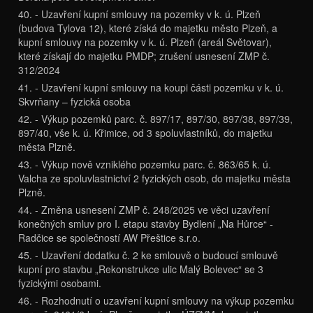
40. - Uzavření kupní smlouvy na pozemky v k. ú. Plzeň
(budova Tylova 12), které získá do majetku město Plzeň, a
kupní smlouvy na pozemky v k. ú. Plzeň (areál Světovar),
které získají do majetku PMDP; zrušení usnesení ZMP č.
312/2024
41. - Uzavření kupní smlouvy na koupi části pozemku v k. ú.
Skvrňany – fyzická osoba
42. - Výkup pozemků parc. č. 897/17, 897/30, 897/38, 897/39,
897/40, vše k. ú. Křimice, od 3 spoluvlastníků, do majetku
města Plzně.
43. - Výkup nově vzniklého pozemku parc. č. 863/65 k. ú.
Valcha ze spoluvlastnictví 2 fyzických osob, do majetku města
Plzně.
44. - Změna usnesení ZMP č. 248/2025 ve věci uzavření
konečných smluv pro I. etapu stavby Bydlení „Na Hůrce“ -
Radčice se společností AW Přeštice s.r.o.
45. - Uzavření dodatku č. 2 ke smlouvě o budoucí smlouvě
kupní pro stavbu „Rekonstrukce ulic Malý Bolevec“ se 3
fyzickými osobami.
46. - Rozhodnutí o uzavření kupní smlouvy na výkup pozemku