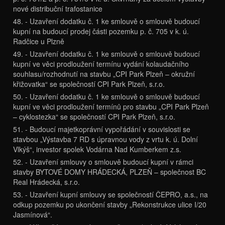
nové distribuční trafostanice
48. - Uzavření dodatku č. 1 ke smlouvě o smlouvě budoucí
kupní na budoucí prodej části pozemku p. č. 705 v k. ú.
Radčice u Plzně
49. - Uzavření dodatku č. 1 ke smlouvě o smlouvě budoucí
kupní ve věci prodloužení termínu vydání kolaudačního
souhlasu/rozhodnutí na stavbu „CPI Park Plzeň – okružní
křižovatka“ se společností CPI Park Plzeň, s.r.o.
50. - Uzavření dodatku č. 1 ke smlouvě o smlouvě budoucí
kupní ve věci prodloužení termínů pro stavbu „CPI Park Plzeň
– cyklostezka“ se společností CPI Park Plzeň, s.r.o.
51. - Budoucí majetkoprávní vypořádání v souvislosti se
stavbou „Výstavba 7 RD s úpravnou vody z vrtu k. ú. Dolní
Vlkýš“, investor spolek Vodárna Nad Kumberkem z.s.
52. - Uzavření smlouvy o smlouvě budoucí kupní v rámci
stavby BYTOVÉ DOMY HRÁDECKÁ, PLZEŇ – společnost BC
Real Hrádecká, s.r.o.
53. - Uzavření kupní smlouvy se společností ČEPRO, a.s., na
odkup pozemku po ukončení stavby „Rekonstrukce ulice I/20
Jasmínová“.