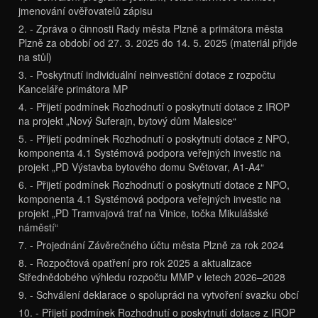
jmenování ověřovatelů zápisu
2. - Zpráva o činnosti Rady města Plzně a primátora města
Plzně za období od 27. 3. 2025 do 14. 5. 2025 (materiál přijde
na stůl)
3. - Poskytnutí individuální neinvestiční dotace z rozpočtu
Kanceláře primátora MP
4. - Přijetí podmínek Rozhodnutí o poskytnutí dotace z IROP
na projekt „Nový Šuferajn, bytový dům Malesice“
5. - Přijetí podmínek Rozhodnutí o poskytnutí dotace z NPO,
komponenta 4.1 Systémová podpora veřejných investic na
projekt „PD Výstavba bytového domu Světovar, A1-A4“
6. - Přijetí podmínek Rozhodnutí o poskytnutí dotace z NPO,
komponenta 4.1 Systémová podpora veřejných investic na
projekt „PD Tramvajová trať na Vinice, točka Mikulášské
náměstí“
7. - Projednání Závěrečného účtu města Plzně za rok 2024
8. - Rozpočtová opatření pro rok 2025 a aktualizace
Střednědobého výhledu rozpočtu MMP v letech 2026–2028
9. - Schválení deklarace o spolupráci na vytvoření svazku obcí
10. - Přijetí podmínek Rozhodnutí o poskytnutí dotace z IROP