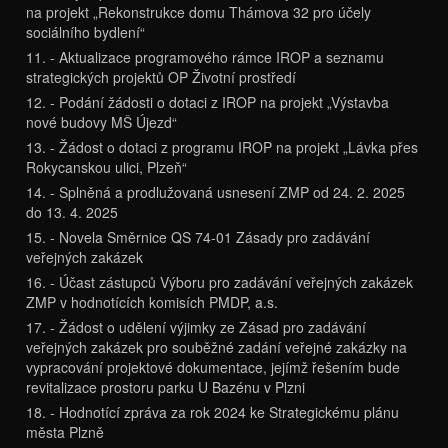
na projekt „Rekonstrukce domu Thámova 32 pro účely
sociálního bydlení“
11. - Aktualizace programového rámce IROP a seznamu
strategických projektů OP Životní prostředí
12. - Podání žádosti o dotaci z IROP na projekt „Výstavba
nové budovy MŠ Újezd“
13. - Žádost o dotaci z programu IROP na projekt „Lávka přes
Rokycanskou ulici, Plzeň“
14. - Splněná a prodlužovaná usnesení ZMP od 24. 2. 2025
do 13. 4. 2025
15. - Novela Směrnice QS 74-01 Zásady pro zadávání
veřejných zakázek
16. - Účast zástupců Výboru pro zadávání veřejných zakázek
ZMP v hodnotících komisích PMDP, a.s.
17. - Žádost o udělení výjimky ze Zásad pro zadávání
veřejných zakázek pro souběžné zadání veřejné zakázky na
vypracování projektové dokumentace, jejímž řešením bude
revitalizace prostoru parku U Bazénu v Plzni
18. - Hodnotící zpráva za rok 2024 ke Strategickému plánu
města Plzně