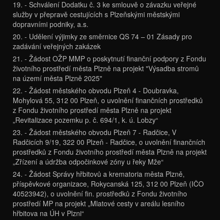
19. - Schválení Dodatku č. 3 ke smlouvě o závazku veřejné
služby v přepravě cestujících s Plzeňskými městskými
dopravními podniky, a.s.
20. - Udělení výjimky ze směrnice QS 74 – 01 Zásady pro
zadávání veřejných zakázek
21. - Žádost OŽP MMP o poskytnutí finanční podpory z Fondu
životního prostředí města Plzně na projekt "Výsadba stromů
na území města Plzně 2025"
22. - Žádost městského obvodu Plzeň 4 - Doubravka,
Mohylová 55, 312 00 Plzeň, o uvolnění finančních prostředků
z Fondu životního prostředí města Plzně na projekt
„Revitalizace pozemku p. č. 694/1, k. ú. Lobzy“
23. - Žádost městského obvodu Plzeň 7 - Radčice, V
Radčicích 9/19, 322 00 Plzeň - Radčice, o uvolnění finančních
prostředků z Fondu životního prostředí města Plzně na projekt
„Zřízení a údržba odpočinkové zóny u řeky Mže“
24. - Žádost Správy hřbitovů a krematoria města Plzně,
příspěvkové organizace, Rokycanská 125, 312 00 Plzeň (IČO
40523942), o uvolnění fin. prostředků z Fondu životního
prostředí MP na projekt „Mlatové cesty v areálu lesního
hřbitova na ÚH v Plzni“