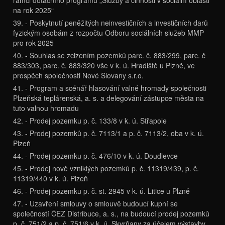
na rok 2025“
39. - Poskytnutí peněžitých neinvestičních a investičních darů
fyzickým osobám z rozpočtu Odboru sociálních služeb MMP
pro rok 2025
40. - Souhlas se zcizením pozemků parc. č. 883/299, parc. č
883/303, parc. č. 883/320 vše v k. ú. Hradiště u Plzně, ve
prospěch společnosti Nové Slovany s.r.o.
41. - Program a scénář hlasování valné hromady společnosti
Plzeňská teplárenská, a. s. a delegování zástupce města na
tuto valnou hromadu
42. - Prodej pozemku p. č. 133/8 v k. ú. Střapole
43. - Prodej pozemků p. č. 7113/1 a p. č. 7113/2, oba v k. ú.
Plzeň
44. - Prodej pozemku p. č. 476/10 v k. ú. Doudlevce
45. - Prodej nově vzniklých pozemků p. č. 11319/439, p. č.
11319/440 v k. ú. Plzeň
46. - Prodej pozemku p. č. st. 2945 v k. ú. Litice u Plzně
47. - Uzavření smlouvy o smlouvě budoucí kupní se
společností ČEZ Distribuce, a. s., na budoucí prodej pozemků
p. č. 751/2 a p. č. 751/6 v k. ú. Skvrňany za účelem výstavby