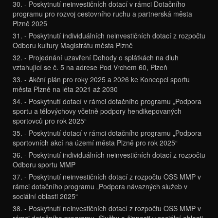
30. - Poskytnutí neinvestičních dotací v rámci Dotačního
programu pro rozvoj cestovního ruchu a partnerská města
Plzně 2025
31. - Poskytnutí individuálních neinvestičních dotací z rozpočtu
Odboru kultury Magistrátu města Plzně
32. - Projednání uzavření Dohody o splátkách na dluh
vztahující se č. 5 na adrese Pod Vrchem 60, Plzeň
33. - Akční plán pro roky 2025 a 2026 ke Koncepci sportu
města Plzně na léta 2021 až 2030
34. - Poskytnutí dotací v rámci dotačního programu „Podpora
sportu a tělovýchovy včetně podpory hendikepovaných
sportovců pro rok 2025“
35. - Poskytnutí dotací v rámci dotačního programu „Podpora
sportovních akcí na území města Plzně pro rok 2025“
36. - Poskytnutí individuálních neinvestičních dotací z rozpočtu
Odboru sportu MMP
37. - Poskytnutí neinvestičních dotací z rozpočtu OSS MMP v
rámci dotačního programu „Podpora návazných služeb v
sociální oblasti 2025“
38. - Poskytnutí neinvestičních dotací z rozpočtu OSS MMP v
rámci dotačního programu „Služby a činnosti v sociální oblasti