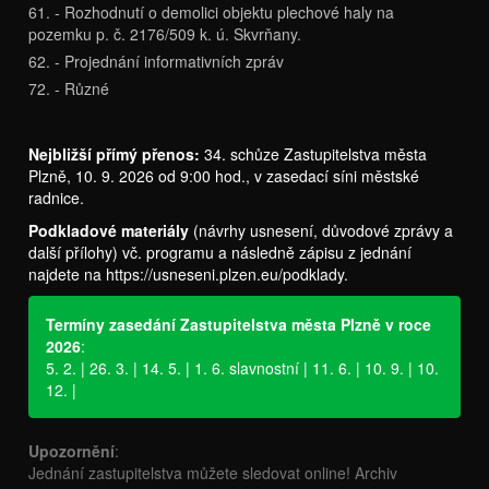
61. - Rozhodnutí o demolici objektu plechové haly na
pozemku p. č. 2176/509 k. ú. Skvrňany.
62. - Projednání informativních zpráv
72. - Různé
Nejbližší přímý přenos:
34. schůze Zastupitelstva města
Plzně, 10. 9. 2026 od 9:00 hod., v zasedací síni městské
radnice.
Podkladové materiály
(návrhy usnesení, důvodové zprávy a
další přílohy) vč. programu a následně zápisu z jednání
najdete na
https://usneseni.plzen.eu/podklady
.
Termíny zasedání Zastupitelstva města Plzně v roce
2026
:
5. 2. | 26. 3. | 14. 5. | 1. 6. slavnostní | 11. 6. | 10. 9. | 10.
12. |
Upozornění
:
Jednání zastupitelstva můžete sledovat online! Archiv