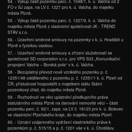
54. - Výkup části pozemku parc. č. 1048/1, k. ú. Valcha od 2
FO v SJ zaps. na LV č. 1227 pro k. ú. Valcha, do majetku
města Plzně.
55. - Výkup části pozemku parc. č. 1227/9, k. ú. Valcha do
majetku města Plzně z vlastnictví společnosti JK - TREND
STAV s.r.o.
56. - Uzavření směnné smlouvy na pozemky v k. ú. Hradiště u
Plzně s fyzickou osobou.
57. - Uzavření směnné smlouvy a zřízení služebností se
společností SD corporation s.r.o. pro VPS S33 „Komunikační
propojení Valcha – Borská pole“ v k. ú. Valcha.
58. - Bezúplatný převod nově vzniklého pozemku p. č.
12351/48 odděleného z pozemku p. č. 12351/1 k. ú. Plzeň od
ČR, příslušnost hospodařit s majetkem státu Státní
pozemkový úřad, do majetku města Plzně.
59. - Rozhodnutí ve věci uplatnění předkupního práva
statutárního města Plzně na darování nemovité věci – části
pozemku parc. č. 92/1, zaps. na LV č. 18123 pro k. ú. Bolevec
ve vlastnictví Plzeňského kraje, do majetku města Plzeň.
60. - Uznání vzájemného vydržení vlastnického práva k
pozemkům p. č. 515/15 a p. č. 1201 vše v k. ú. Chotěšov.