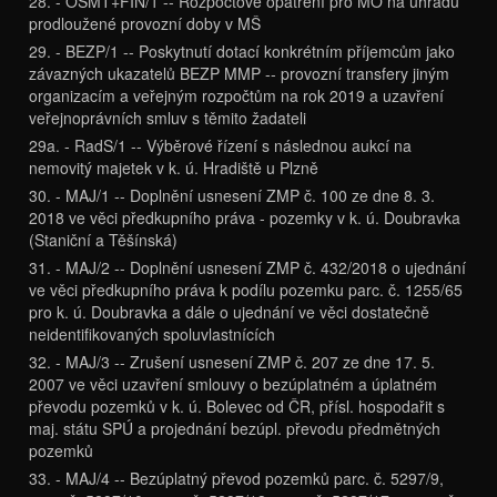
28. - OŠMT+FIN/1 -- Rozpočtové opatření pro MO na úhradu
prodloužené provozní doby v MŠ
29. - BEZP/1 -- Poskytnutí dotací konkrétním příjemcům jako
závazných ukazatelů BEZP MMP -- provozní transfery jiným
organizacím a veřejným rozpočtům na rok 2019 a uzavření
veřejnoprávních smluv s těmito žadateli
29a. - RadS/1 -- Výběrové řízení s následnou aukcí na
nemovitý majetek v k. ú. Hradiště u Plzně
30. - MAJ/1 -- Doplnění usnesení ZMP č. 100 ze dne 8. 3.
2018 ve věci předkupního práva - pozemky v k. ú. Doubravka
(Staniční a Těšínská)
31. - MAJ/2 -- Doplnění usnesení ZMP č. 432/2018 o ujednání
ve věci předkupního práva k podílu pozemku parc. č. 1255/65
pro k. ú. Doubravka a dále o ujednání ve věci dostatečně
neidentifikovaných spoluvlastnících
32. - MAJ/3 -- Zrušení usnesení ZMP č. 207 ze dne 17. 5.
2007 ve věci uzavření smlouvy o bezúplatném a úplatném
převodu pozemků v k. ú. Bolevec od ČR, přísl. hospodařit s
maj. státu SPÚ a projednání bezúpl. převodu předmětných
pozemků
33. - MAJ/4 -- Bezúplatný převod pozemků parc. č. 5297/9,