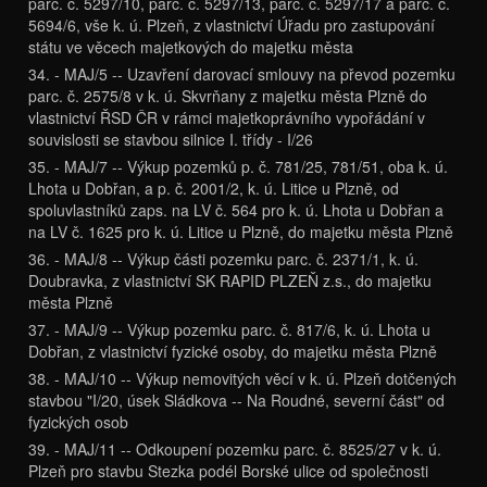
parc. č. 5297/10, parc. č. 5297/13, parc. č. 5297/17 a parc. č.
5694/6, vše k. ú. Plzeň, z vlastnictví Úřadu pro zastupování
státu ve věcech majetkových do majetku města
34. - MAJ/5 -- Uzavření darovací smlouvy na převod pozemku
parc. č. 2575/8 v k. ú. Skvrňany z majetku města Plzně do
vlastnictví ŘSD ČR v rámci majetkoprávního vypořádání v
souvislosti se stavbou silnice I. třídy - I/26
35. - MAJ/7 -- Výkup pozemků p. č. 781/25, 781/51, oba k. ú.
Lhota u Dobřan, a p. č. 2001/2, k. ú. Litice u Plzně, od
spoluvlastníků zaps. na LV č. 564 pro k. ú. Lhota u Dobřan a
na LV č. 1625 pro k. ú. Litice u Plzně, do majetku města Plzně
36. - MAJ/8 -- Výkup části pozemku parc. č. 2371/1, k. ú.
Doubravka, z vlastnictví SK RAPID PLZEŇ z.s., do majetku
města Plzně
37. - MAJ/9 -- Výkup pozemku parc. č. 817/6, k. ú. Lhota u
Dobřan, z vlastnictví fyzické osoby, do majetku města Plzně
38. - MAJ/10 -- Výkup nemovitých věcí v k. ú. Plzeň dotčených
stavbou "I/20, úsek Sládkova -- Na Roudné, severní část" od
fyzických osob
39. - MAJ/11 -- Odkoupení pozemku parc. č. 8525/27 v k. ú.
Plzeň pro stavbu Stezka podél Borské ulice od společnosti