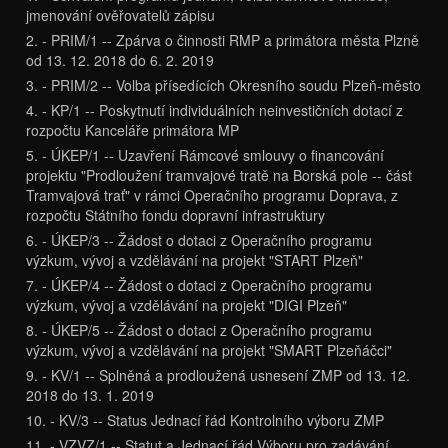
jmenování ověřovatelů zápisu
2. - PRIM/1 -- Zpárva o činnosti RMP a primátora města Plzně
od 13. 12. 2018 do 6. 2. 2019
3. - PRIM/2 -- Volba přísedících Okresního soudu Plzeň-město
4. - KP/1 -- Poskytnutí individuálních neinvestičních dotací z
rozpočtu Kanceláře primátora MP
5. - ÚKEP/1 -- Uzavření Rámcové smlouvy o financování
projektu "Prodloužení tramvajové tratě na Borská pole -- část
Tramvajová trať" v rámci Operačního programu Doprava, z
rozpočtu Státního fondu dopravní infrastruktury
6. - ÚKEP/3 -- Žádost o dotaci z Operačního programu
výzkum, vývoj a vzdělávání na projekt "START Plzeň"
7. - ÚKEP/4 -- Žádost o dotaci z Operačního programu
výzkum, vývoj a vzdělávání na projekt "DIGI Plzeň"
8. - ÚKEP/5 -- Žádost o dotaci z Operačního programu
výzkum, vývoj a vzdělávání na projekt "SMART Plzeňáčci"
9. - KV/1 -- Splněná a prodloužená usnesení ZMP od 13. 12.
2018 do 13. 1. 2019
10. - KV/3 -- Status Jednací řád Kontrolního výboru ZMP
11. - VZVZ/1 -- Statut a Jednací řád Výboru pro zadávání