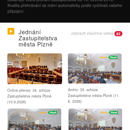
Kvalita přehrávání se mění automaticky podle rychlosti vašeho
připojení.
Jednání
zobrazit všechna videa
83
Zastupitelstva
města Plzně
Archiv: 33. schůze
Online přenos: 34. schůze
Zastupitelstva města Plzně (11.
Zastupitelstva města Plzně
6. 2026)
(10.9.2026)