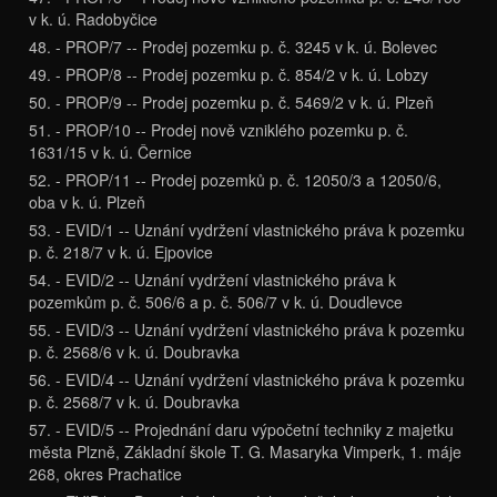
v k. ú. Radobyčice
48. - PROP/7 -- Prodej pozemku p. č. 3245 v k. ú. Bolevec
49. - PROP/8 -- Prodej pozemku p. č. 854/2 v k. ú. Lobzy
50. - PROP/9 -- Prodej pozemku p. č. 5469/2 v k. ú. Plzeň
51. - PROP/10 -- Prodej nově vzniklého pozemku p. č.
1631/15 v k. ú. Černice
52. - PROP/11 -- Prodej pozemků p. č. 12050/3 a 12050/6,
oba v k. ú. Plzeň
53. - EVID/1 -- Uznání vydržení vlastnického práva k pozemku
p. č. 218/7 v k. ú. Ejpovice
54. - EVID/2 -- Uznání vydržení vlastnického práva k
pozemkům p. č. 506/6 a p. č. 506/7 v k. ú. Doudlevce
55. - EVID/3 -- Uznání vydržení vlastnického práva k pozemku
p. č. 2568/6 v k. ú. Doubravka
56. - EVID/4 -- Uznání vydržení vlastnického práva k pozemku
p. č. 2568/7 v k. ú. Doubravka
57. - EVID/5 -- Projednání daru výpočetní techniky z majetku
města Plzně, Základní škole T. G. Masaryka Vimperk, 1. máje
268, okres Prachatice