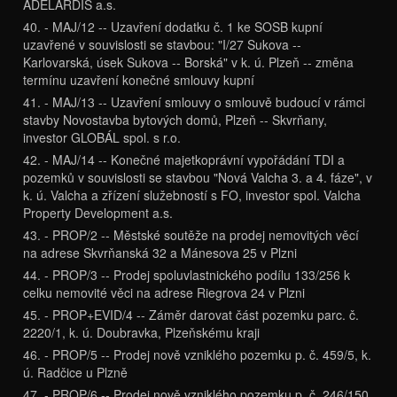
ADELARDIS a.s.
40. - MAJ/12 -- Uzavření dodatku č. 1 ke SOSB kupní
uzavřené v souvislosti se stavbou: "I/27 Sukova --
Karlovarská, úsek Sukova -- Borská" v k. ú. Plzeň -- změna
termínu uzavření konečné smlouvy kupní
41. - MAJ/13 -- Uzavření smlouvy o smlouvě budoucí v rámci
stavby Novostavba bytových domů, Plzeň -- Skvrňany,
investor GLOBÁL spol. s r.o.
42. - MAJ/14 -- Konečné majetkoprávní vypořádání TDI a
pozemků v souvislosti se stavbou "Nová Valcha 3. a 4. fáze", v
k. ú. Valcha a zřízení služebností s FO, investor spol. Valcha
Property Development a.s.
43. - PROP/2 -- Městské soutěže na prodej nemovitých věcí
na adrese Skvrňanská 32 a Mánesova 25 v Plzni
44. - PROP/3 -- Prodej spoluvlastnického podílu 133/256 k
celku nemovité věci na adrese Riegrova 24 v Plzni
45. - PROP+EVID/4 -- Záměr darovat část pozemku parc. č.
2220/1, k. ú. Doubravka, Plzeňskému kraji
46. - PROP/5 -- Prodej nově vzniklého pozemku p. č. 459/5, k.
ú. Radčice u Plzně
47. - PROP/6 -- Prodej nově vzniklého pozemku p. č. 246/150