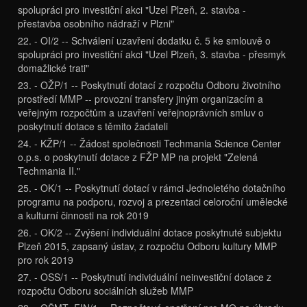
spolupráci pro investiční akci "Uzel Plzeň, 2. stavba -
přestavba osobního nádraží v Plzni"
22. - OI/2 -- Schválení uzavření dodatku č. 5 ke smlouvě o
spolupráci pro investiční akci "Uzel Plzeň, 3. stavba - přesmyk
domažlické trati"
23. - OŽP/1 -- Poskytnutí dotací z rozpočtu Odboru životního
prostředí MMP -- provozní transfery jiným organizacím a
veřejným rozpočtům a uzavření veřejnoprávních smluv o
poskytnutí dotace s těmito žadateli
24. - KŽP/1 -- Žádost společnosti Techmania Science Center
o.p.s. o poskytnutí dotace z FŽP MP na projekt "Zelená
Techmania II."
25. - OK/1 -- Poskytnutí dotací v rámci Jednoletého dotačního
programu na podporu, rozvoj a prezentaci celoroční umělecké
a kulturní činnosti na rok 2019
26. - OK/2 -- Zvýšení individuální dotace poskytnuté subjektu
Plzeň 2015, zapsaný ústav, z rozpočtu Odboru kultury MMP
pro rok 2019
27. - OSS/1 -- Poskytnutí individuální neinvestiční dotace z
rozpočtu Odboru sociálních služeb MMP