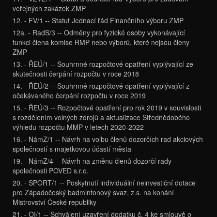
veřejných zakázek ZMP
12. - FV/1 -- Statut Jednací řád Finančního výboru ZMP
12a. - RadS/3 -- Odměny pro fyzické osoby vykonávající
funkci člena komise RMP nebo výborů, které nejsou členy
ZMP
13. - ŘEÚ/1 -- Souhrnné rozpočtové opatření vyplývající ze
skutečnosti čerpání rozpočtu v roce 2018
14. - ŘEÚ/2 -- Souhrnné rozpočtové opatření vyplývající z
očekávaného čerpání rozpočtu v roce 2019
15. - ŘEÚ/3 -- Rozpočtové opatření pro rok 2019 v souvislosti
s rozdělením volných zdrojů a aktualizace Střednědobého
výhledu rozpočtu MMP v letech 2020-2022
16. - NámZ/1 -- Návrh na volbu členů dozorčích rad akciových
společností s majetkovou účastí města
19. - NámZ/4 -- Návrh na změnu členů dozorčí rady
společnosti POVED s.r.o.
20. - SPORT/1 -- Poskytnutí individuální neinvestiční dotace
pro Západočeský badmintonový svaz, z.s. na konání
Mistrovství České republiky
21. - OI/1 -- Schválení uzavření dodatku č. 4 ke smlouvě o