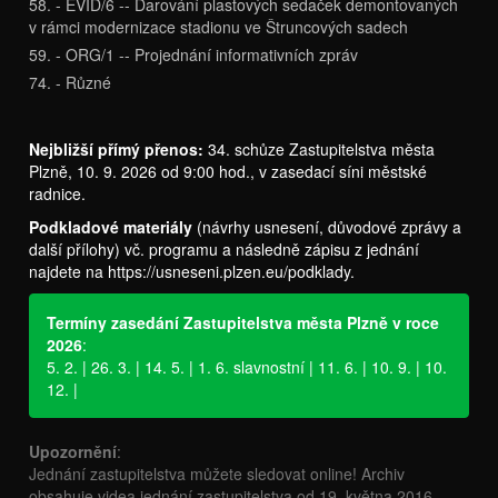
58. - EVID/6 -- Darování plastových sedaček demontovaných
v rámci modernizace stadionu ve Štruncových sadech
59. - ORG/1 -- Projednání informativních zpráv
74. - Různé
Nejbližší přímý přenos:
34. schůze Zastupitelstva města
Plzně, 10. 9. 2026 od 9:00 hod., v zasedací síni městské
radnice.
Podkladové materiály
(návrhy usnesení, důvodové zprávy a
další přílohy) vč. programu a následně zápisu z jednání
najdete na
https://usneseni.plzen.eu/podklady
.
Termíny zasedání Zastupitelstva města Plzně v roce
2026
:
5. 2. | 26. 3. | 14. 5. | 1. 6. slavnostní | 11. 6. | 10. 9. | 10.
12. |
Upozornění
:
Jednání zastupitelstva můžete sledovat online! Archiv
obsahuje videa jednání zastupitelstva od 19. května 2016.